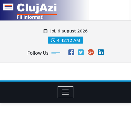
Skip
joi, 6 august 2026
to
content
4:48:14 AM
Follow Us