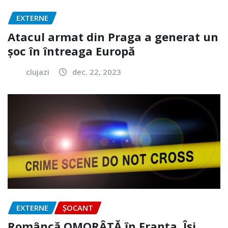
EXTERNE
Atacul armat din Praga a generat un
șoc în întreaga Europă
clujazi
dec. 22, 2023
EXTERNE
ȘOCANT
Româncă OMORÂTĂ în Franța. Își