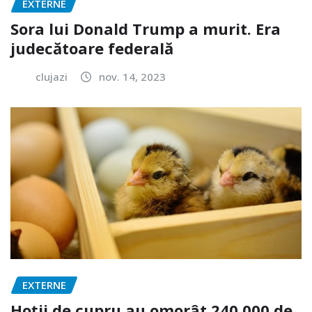
EXTERNE
Sora lui Donald Trump a murit. Era
judecătoare federală
clujazi
nov. 14, 2023
EXTERNE
Hoții de cupru au omorât 240.000 de