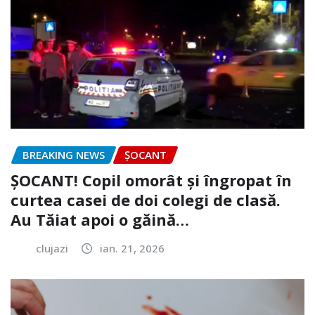
BREAKING NEWS
ȘOCANT
ȘOCANT! Copil omorât și îngropat în
curtea casei de doi colegi de clasă.
Au Tăiat apoi o găină…
clujazi
ian. 21, 2026