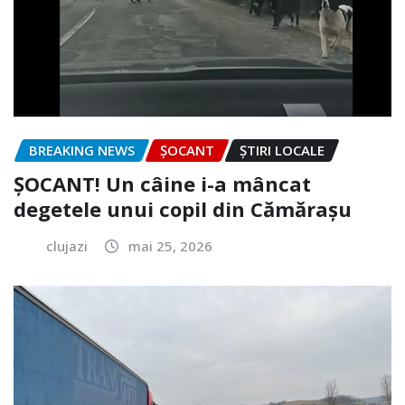
BREAKING NEWS
ȘOCANT
ȘTIRI LOCALE
ȘOCANT! Un câine i-a mâncat
degetele unui copil din Cămărașu
clujazi
mai 25, 2026