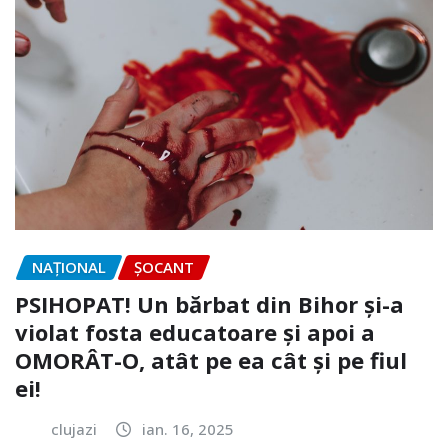
NAŢIONAL
ȘOCANT
PSIHOPAT! Un bărbat din Bihor și-a
violat fosta educatoare și apoi a
OMORÂT-O, atât pe ea cât și pe fiul
ei!
clujazi
ian. 16, 2025