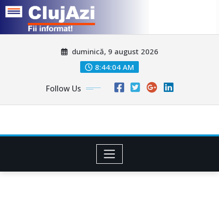
Skip
duminică, 9 august 2026
to
content
8:44:06 AM
Follow Us