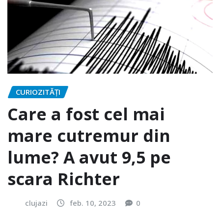
CURIOZITĂȚI
Care a fost cel mai
mare cutremur din
lume? A avut 9,5 pe
scara Richter
clujazi
feb. 10, 2023
0