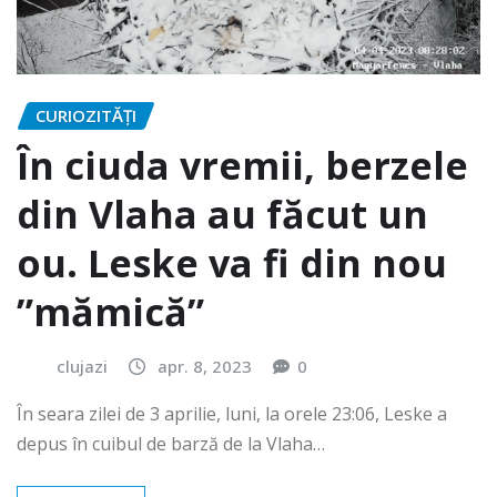
CURIOZITĂȚI
În ciuda vremii, berzele
din Vlaha au făcut un
ou. Leske va fi din nou
”mămică”
clujazi
apr. 8, 2023
0
În seara zilei de 3 aprilie, luni, la orele 23:06, Leske a
depus în cuibul de barză de la Vlaha…