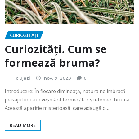
CURIOZITĂȚI
Curiozități. Cum se
formează bruma?
clujazi
nov. 9, 2023
0
Introducere: În fiecare dimineață, natura ne îmbracă
peisajul într-un veșmânt fermecător și efemer: bruma.
Această apariție misterioasă, care adaugă o…
READ MORE