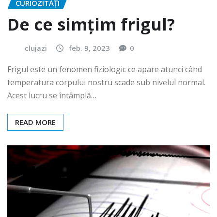
CURIOZITĂȚI
De ce simțim frigul?
clujazi
feb. 9, 2023
0
Frigul este un fenomen fiziologic ce apare atunci când
temperatura corpului nostru scade sub nivelul normal.
Acest lucru se întâmplă…
READ MORE