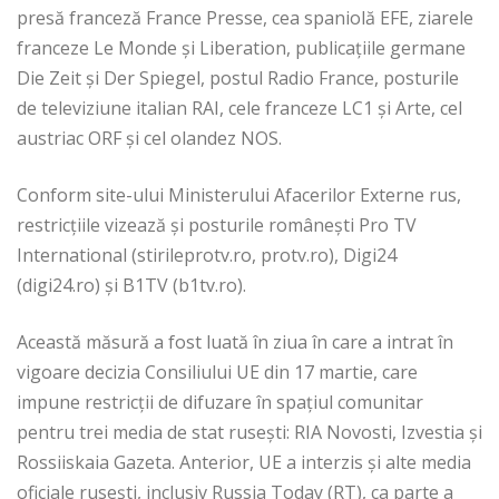
presă franceză France Presse, cea spaniolă EFE, ziarele
franceze Le Monde și Liberation, publicațiile germane
Die Zeit și Der Spiegel, postul Radio France, posturile
de televiziune italian RAI, cele franceze LC1 și Arte, cel
austriac ORF și cel olandez NOS.
Conform site-ului Ministerului Afacerilor Externe rus,
restricțiile vizează și posturile românești Pro TV
International (stirileprotv.ro, protv.ro), Digi24
(digi24.ro) și B1TV (b1tv.ro).
Această măsură a fost luată în ziua în care a intrat în
vigoare decizia Consiliului UE din 17 martie, care
impune restricții de difuzare în spațiul comunitar
pentru trei media de stat rusești: RIA Novosti, Izvestia și
Rossiiskaia Gazeta. Anterior, UE a interzis și alte media
oficiale rusești, inclusiv Russia Today (RT), ca parte a