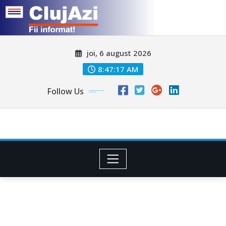
Skip
joi, 6 august 2026
to
content
8:47:20 AM
Follow Us