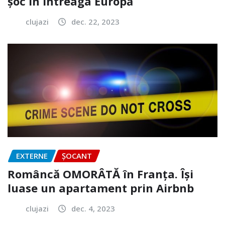
șoc în întreaga Europă
clujazi
dec. 22, 2023
EXTERNE
ȘOCANT
Româncă OMORÂTĂ în Franța. Își
luase un apartament prin Airbnb
clujazi
dec. 4, 2023