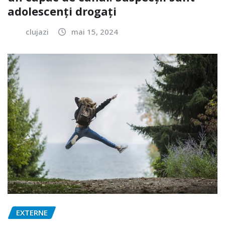
adolescenți drogați
clujazi
mai 15, 2024
EXTERNE