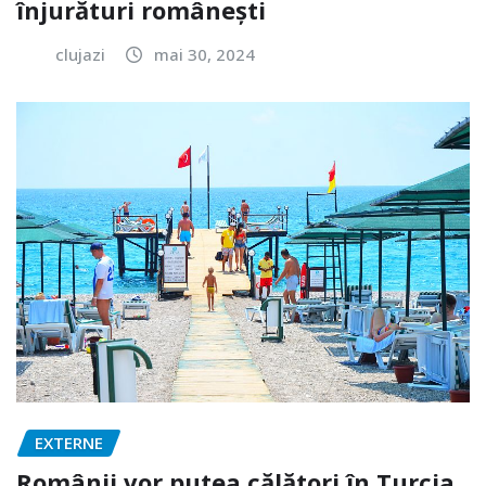
înjurături românești
clujazi
mai 30, 2024
EXTERNE
Românii vor putea călători în Turcia