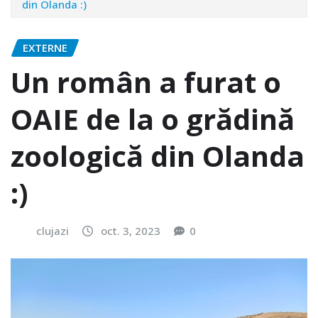
din Olanda :)
EXTERNE
Un român a furat o
OAIE de la o grădină
zoologică din Olanda
:)
clujazi
oct. 3, 2023
0