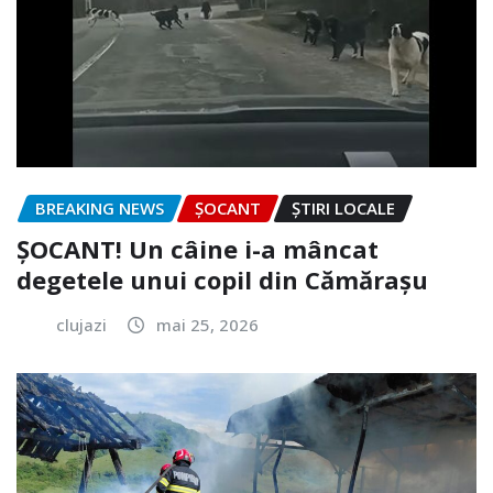
BREAKING NEWS
ȘOCANT
ȘTIRI LOCALE
ȘOCANT! Un câine i-a mâncat
degetele unui copil din Cămărașu
clujazi
mai 25, 2026