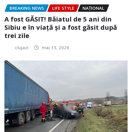
BREAKING NEWS
LIFE STYLE
NAŢIONAL
A fost GĂSIT! Băiatul de 5 ani din
Sibiu e în viață și a fost găsit după
trei zile
clujazi
mai 13, 2026