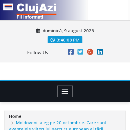
Skip
duminică, 9 august 2026
to
content
3:40:11 PM
Follow Us
Home
Moldovenii aleg pe 20 octombrie. Care sunt
avantajele viitorului parcurs european al țării