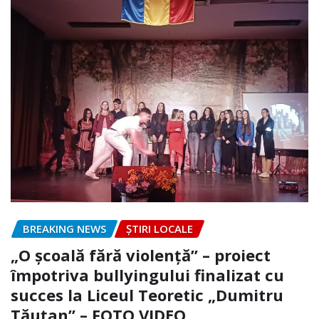
BREAKING NEWS
ȘTIRI LOCALE
„O școală fără violență” – proiect
împotriva bullyingului finalizat cu
succes la Liceul Teoretic „Dumitru
Tăuțan” – FOTO.VIDEO