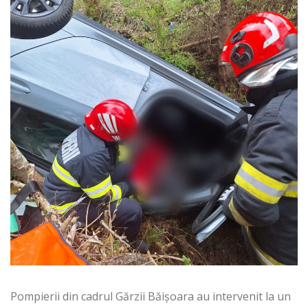
Pompierii din cadrul Gărzii Băișoara au intervenit la un