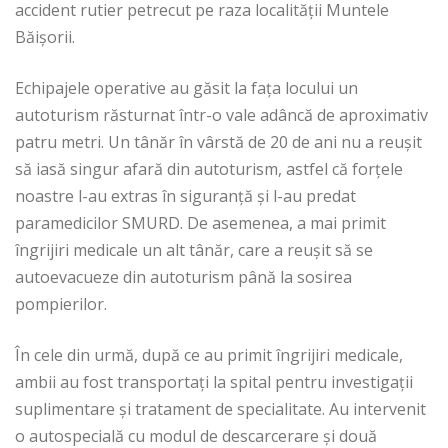
accident rutier petrecut pe raza localității Muntele
Băișorii.
Echipajele operative au găsit la fața locului un
autoturism răsturnat într-o vale adâncă de aproximativ
patru metri. Un tânăr în vârstă de 20 de ani nu a reușit
să iasă singur afară din autoturism, astfel că forțele
noastre l-au extras în siguranță și l-au predat
paramedicilor SMURD. De asemenea, a mai primit
îngrijiri medicale un alt tânăr, care a reușit să se
autoevacueze din autoturism până la sosirea
pompierilor.
În cele din urmă, după ce au primit îngrijiri medicale,
ambii au fost transportați la spital pentru investigații
suplimentare și tratament de specialitate. Au intervenit
o autospecială cu modul de descarcerare și două