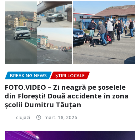
BREAKING NEWS
ȘTIRI LOCALE
FOTO.VIDEO – Zi neagră pe șoselele
din Florești! Două accidente în zona
școlii Dumitru Tăuțan
clujazi
mart. 18, 2026