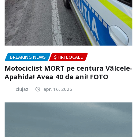
BREAKING NEWS
ȘTIRI LOCALE
Motociclist MORT pe centura Vâlcele-
Apahida! Avea 40 de ani! FOTO
clujazi
apr. 16, 2026