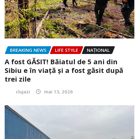
BREAKING NEWS
LIFE STYLE
NAŢIONAL
A fost GĂSIT! Băiatul de 5 ani din
Sibiu e în viață și a fost găsit după
trei zile
clujazi
mai 13, 2026