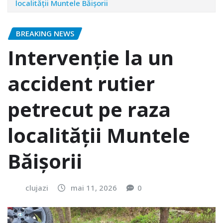
localității Muntele Băișorii
BREAKING NEWS
Intervenție la un
accident rutier
petrecut pe raza
localității Muntele
Băișorii
clujazi
mai 11, 2026
0