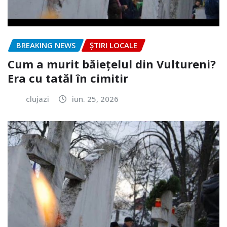
BREAKING NEWS
ȘTIRI LOCALE
Cum a murit băiețelul din Vultureni?
Era cu tatăl în cimitir
clujazi
iun. 25, 2026