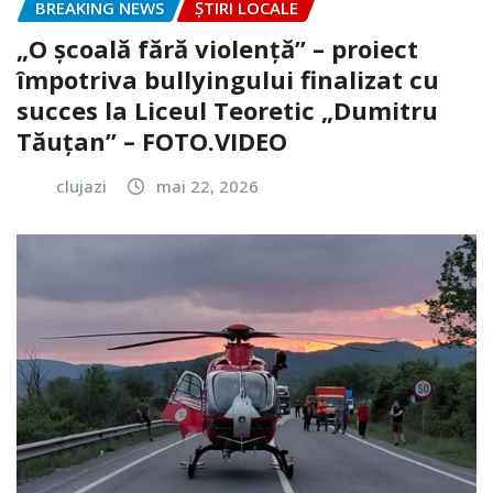
BREAKING NEWS
ȘTIRI LOCALE
„O școală fără violență” – proiect
împotriva bullyingului finalizat cu
succes la Liceul Teoretic „Dumitru
Tăuțan” – FOTO.VIDEO
clujazi
mai 22, 2026