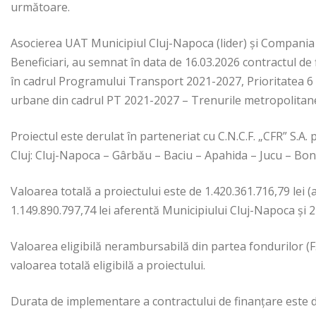
următoare.
Asocierea UAT Municipiul Cluj-Napoca (lider) și Compania N
Beneficiari, au semnat în data de 16.03.2026 contractul de 
în cadrul Programului Transport 2021-2027, Prioritatea 6 (
urbane din cadrul PT 2021-2027 – Trenurile metropolitan
Proiectul este derulat în parteneriat cu C.N.C.F. „CFR” S.A. 
Cluj: Cluj-Napoca – Gârbău – Baciu – Apahida – Jucu – Bonţi
Valoarea totală a proiectului este de 1.420.361.716,79 lei 
1.149.890.797,74 lei aferentă Municipiului Cluj-Napoca și 27
Valoarea eligibilă nerambursabilă din partea fondurilor (F.
valoarea totală eligibilă a proiectului.
Durata de implementare a contractului de finanțare este d