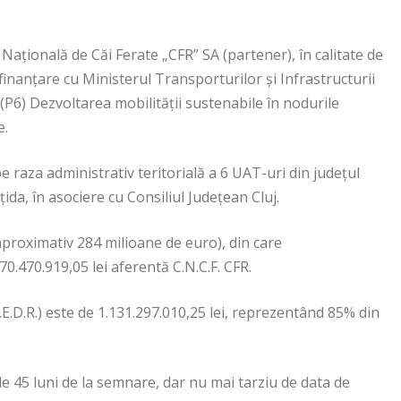
ațională de Căi Ferate „CFR” SA (partener), în calitate de
finanțare cu Ministerul Transporturilor și Infrastructurii
P6) Dezvoltarea mobilității sustenabile în nodurile
e.
pe raza administrativ teritorială a 6 UAT-uri din județul
da, în asociere cu Consiliul Județean Cluj.
(aproximativ 284 milioane de euro), din care
0.470.919,05 lei aferentă C.N.C.F. CFR.
E.D.R.) este de 1.131.297.010,25 lei, reprezentând 85% din
e 45 luni de la semnare, dar nu mai tarziu de data de