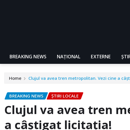
BREAKING NEWS
NAŢIONAL
EXTERNE
ȘTI
Home
Clujul va avea tren metropolitan. Vezi cine a câști
BREAKING NEWS
ȘTIRI LOCALE
Clujul va avea tren me
a câștigat licitația!