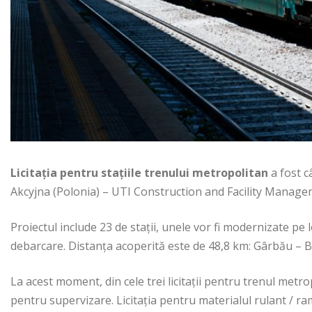
Licitația pentru stațiile trenului metropolitan
a fost 
Akcyjna (Polonia) – UTI Construction and Facility Manage
Proiectul include 23 de stații, unele vor fi modernizate pe lo
debarcare. Distanța acoperită este de 48,8 km: Gârbău – B
La acest moment, din cele trei licitații pentru trenul metr
pentru supervizare. Licitația pentru materialul rulant / ram