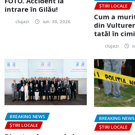
FOTO. Accident la
ȘTIRI LOCALE
intrare în Gilău!
Cum a murit
clujazi
iun. 30, 2026
din Vulturen
tatăl în cimi
clujazi
i
BREAKING NEWS
BREAKING NEWS
ȘTIRI LOCALE
ȘTIRI LOCALE