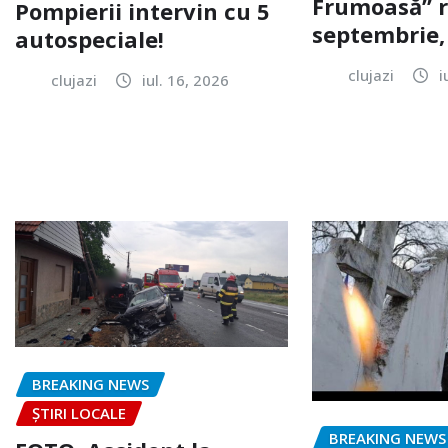
Frumoasă” r
Pompierii intervin cu 5
septembrie, 
autospeciale!
clujazi
i
clujazi
iul. 16, 2026
BREAKING NEWS
ȘTIRI LOCALE
BREAKING NEWS