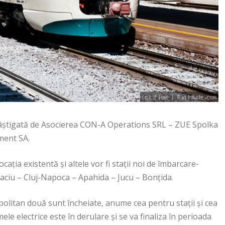
câștigată de Asocierea CON-A Operations SRL – ZUE Spolka
ment SA.
cația existentă și altele vor fi stații noi de îmbarcare-
aciu – Cluj-Napoca – Apahida – Jucu – Bonțida.
opolitan două sunt încheiate, anume cea pentru stații și cea
ele electrice este în derulare și se va finaliza în perioada