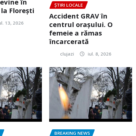
evine în
ȘTIRI LOCALE
la Florești
Accident GRAV în
ul. 13, 2026
centrul orașului. O
femeie a rămas
încarcerată
clujazi
iul. 8, 2026
BREAKING NEWS