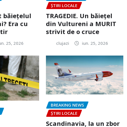
ȘTIRI LOCALE
 băiețelul
TRAGEDIE. Un băiețel
i? Era cu
din Vultureni a MURIT
tir
strivit de o cruce
un. 25, 2026
clujazi
iun. 25, 2026
BREAKING NEWS
ȘTIRI LOCALE
Scandinavia, la un zbor