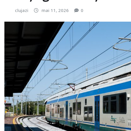
clujazi
mai 11, 2026
0