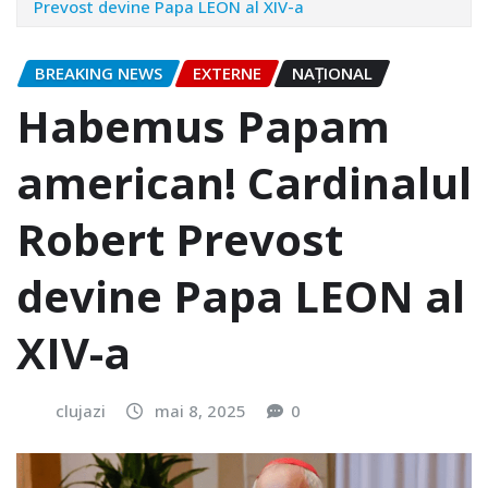
Prevost devine Papa LEON al XIV-a
BREAKING NEWS
EXTERNE
NAŢIONAL
Habemus Papam
american! Cardinalul
Robert Prevost
devine Papa LEON al
XIV-a
clujazi
mai 8, 2025
0