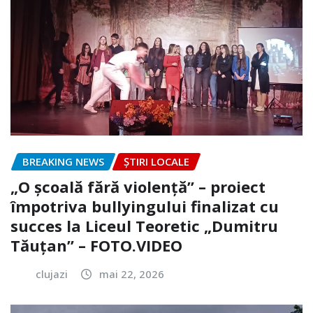
BREAKING NEWS
ȘTIRI LOCALE
„O școală fără violență” – proiect
împotriva bullyingului finalizat cu
succes la Liceul Teoretic „Dumitru
Tăuțan” – FOTO.VIDEO
clujazi
mai 22, 2026