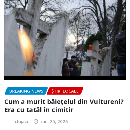
BREAKING NEWS
ȘTIRI LOCALE
Cum a murit băiețelul din Vultureni?
Era cu tatăl în cimitir
clujazi
iun. 25, 2026