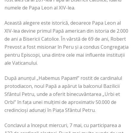
numele de Papa Leon al XIV-lea.
Această alegere este istorică, deoarece Papa Leon al
XIV-lea devine primul Papă american din istoria de 2.000
de ani a Bisericii Catolice. În vârstă de 69 de ani, Robert
Prevost a fost misionar în Peru și a condus Congregația
pentru Episcopi, una dintre cele mai influente instituții
ale Vaticanului.
După anunțul „Habemus Papam!” rostit de cardinalul
protodiacon, noul Papă a apărut la balconul Bazilicii
Sfântul Petru, unde a oferit binecuvântarea „Urbi et
Orbi” în fața unei mulțimi de aproximativ 50.000 de
credincioși adunați în Piața Sfântul Petru.
Conclavul a început miercuri, 7 mai, cu participarea a