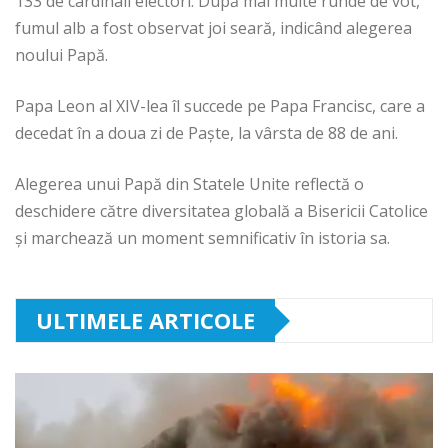
133 de cardinali electori. După mai multe runde de vot,
fumul alb a fost observat joi seară, indicând alegerea
noului Papă.
Papa Leon al XIV-lea îl succede pe Papa Francisc, care a
decedat în a doua zi de Paște, la vârsta de 88 de ani.
Alegerea unui Papă din Statele Unite reflectă o
deschidere către diversitatea globală a Bisericii Catolice
și marchează un moment semnificativ în istoria sa.
ULTIMELE ARTICOLE