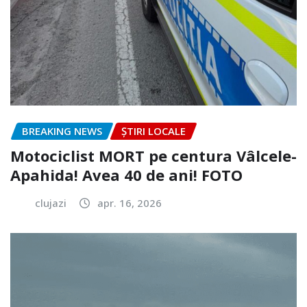
BREAKING NEWS
ȘTIRI LOCALE
Motociclist MORT pe centura Vâlcele-
Apahida! Avea 40 de ani! FOTO
clujazi
apr. 16, 2026