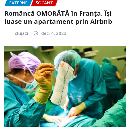
EXTERNE
ȘOCANT
Româncă OMORÂTĂ în Franța. Își
luase un apartament prin Airbnb
clujazi
dec. 4, 2023