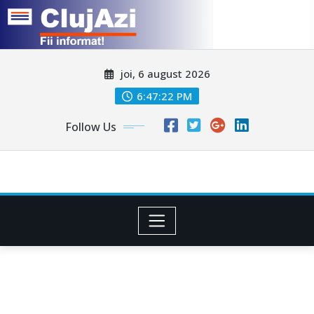
Skip
joi, 6 august 2026
to
content
6:47:25 PM
Follow Us