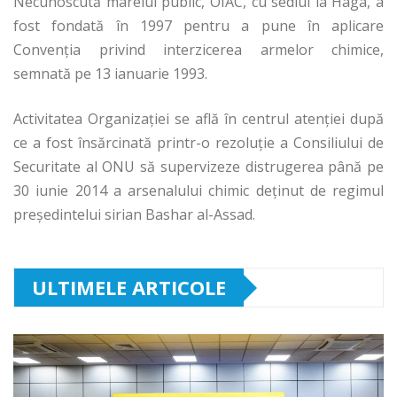
Necunoscută marelui public, OIAC, cu sediul la Haga, a
fost fondată în 1997 pentru a pune în aplicare
Convenţia privind interzicerea armelor chimice,
semnată pe 13 ianuarie 1993.
Activitatea Organizaţiei se află în centrul atenţiei după
ce a fost însărcinată printr-o rezoluţie a Consiliului de
Securitate al ONU să supervizeze distrugerea până pe
30 iunie 2014 a arsenalului chimic deţinut de regimul
preşedintelui sirian Bashar al-Assad.
ULTIMELE ARTICOLE