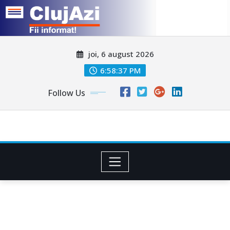
Skip
joi, 6 august 2026
to
content
6:58:40 PM
Follow Us