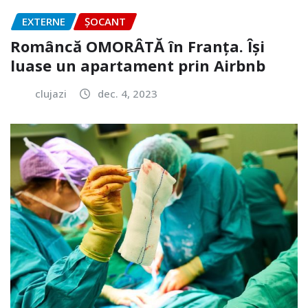
EXTERNE
ȘOCANT
Româncă OMORÂTĂ în Franța. Își
luase un apartament prin Airbnb
clujazi
dec. 4, 2023