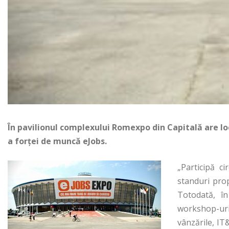
În pavilionul complexului Romexpo din Capitală are loc
a forței de muncă eJobs.
„Participă c
standuri prop
Totodată, î
workshop-uri
vânzările, IT