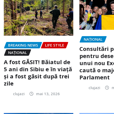
NAŢIONAL
BREAKING NEWS
LIFE STYLE
Consultări p
NAŢIONAL
pentru des
A fost GĂSIT! Băiatul de
unui nou Ex
5 ani din Sibiu e în viață
caută o majo
și a fost găsit după trei
Parlament
zile
clujazi
m
clujazi
mai 13, 2026