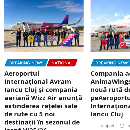
BREAKING NEWS
NAŢIONAL
BREAKING NEWS
Aeroportul
Compania a
Internațional Avram
AnimaWings
Iancu Cluj și compania
nouă rută d
aeriană Wizz Air anunță
peAeroportu
extinderea reţelei sale
Internaţion
de rute cu 5 noi
Iancu Cluj
destinaţii în sezonul de
clujazi
o