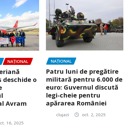
NAŢIONAL
NAŢIONAL
Patru luni de pregătire
eriană
militară pentru 6.000 de
 deschide o
euro: Guvernul discută
e
legi-cheie pentru
l
apărarea României
al Avram
clujazi
oct. 2, 2025
ct. 16, 2025