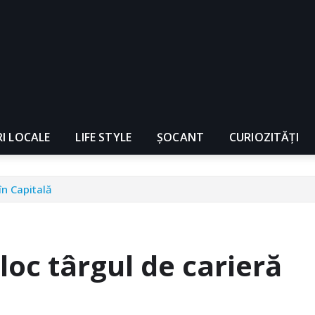
RI LOCALE
LIFE STYLE
ȘOCANT
CURIOZITĂȚI
în Capitală
loc târgul de carieră