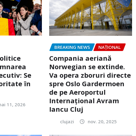
BREAKING NEWS
NAŢIONAL
olitice
Compania aeriană
emnarea
Norwegian se extinde.
ecutiv: Se
Va opera zboruri directe
ritate în
spre Oslo Gardermoen
de pe Aeroportul
Internaţional Avram
ai 11, 2026
Iancu Cluj
clujazi
nov. 20, 2025