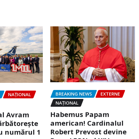
BREAKING NEWS
EXTERNE
NAŢIONAL
NAŢIONAL
Habemus Papam
al Avram
american! Cardinalul
ărbătorește
Robert Prevost devine
u numărul 1