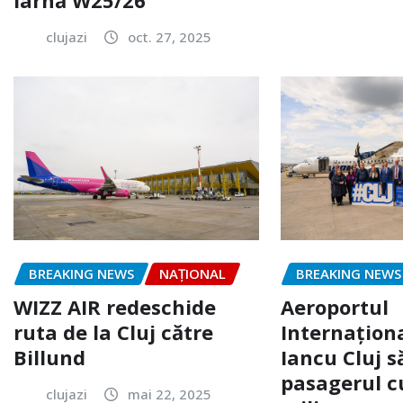
iarnă W25/26
clujazi
oct. 27, 2025
BREAKING NEWS
NAŢIONAL
BREAKING NEWS
WIZZ AIR redeschide
Aeroportul
ruta de la Cluj către
Internaţion
Billund
Iancu Cluj s
pasagerul c
clujazi
mai 22, 2025