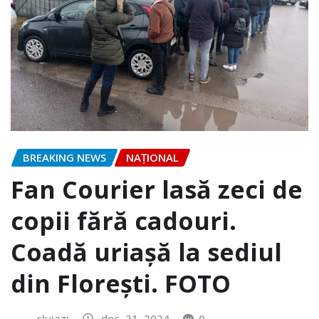
BREAKING NEWS
NAŢIONAL
Fan Courier lasă zeci de
copii fără cadouri.
Coadă uriașă la sediul
din Florești. FOTO
clujazi
dec. 21, 2024
0