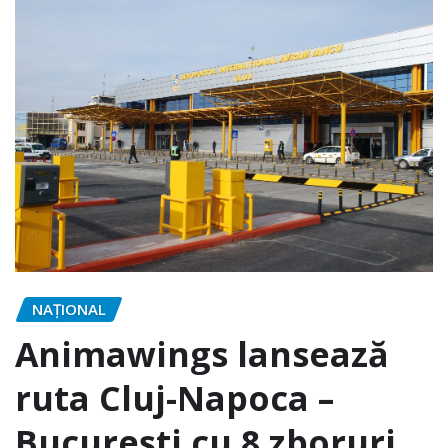
NAŢIONAL
Animawings lansează
ruta Cluj-Napoca –
București cu 8 zboruri