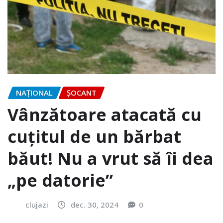
NAŢIONAL
ȘOCANT
Vânzătoare atacată cu
cuțitul de un bărbat
băut! Nu a vrut să îi dea
„pe datorie”
clujazi
dec. 30, 2024
0