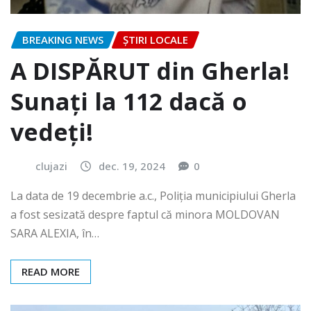
BREAKING NEWS
ȘTIRI LOCALE
A DISPĂRUT din Gherla!
Sunați la 112 dacă o
vedeți!
clujazi
dec. 19, 2024
0
La data de 19 decembrie a.c., Poliția municipiului Gherla
a fost sesizată despre faptul că minora MOLDOVAN
SARA ALEXIA, în…
READ MORE