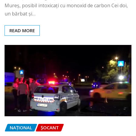
Mureș, posibil intoxicați cu monoxid de carbon Cei doi,
un bărbat şi…
READ MORE
NAŢIONAL
ȘOCANT