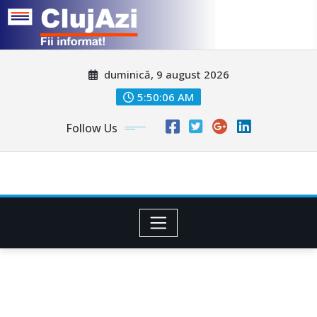
Skip
duminică, 9 august 2026
to
content
5:50:08 AM
Follow Us