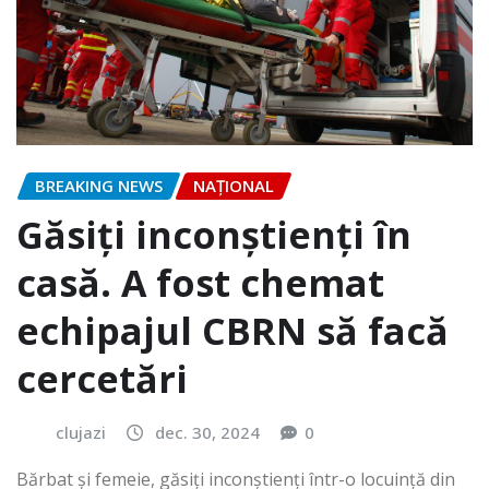
BREAKING NEWS
NAŢIONAL
Găsiți inconștienți în
casă. A fost chemat
echipajul CBRN să facă
cercetări
clujazi
dec. 30, 2024
0
Bărbat și femeie, găsiți inconștienți într-o locuință din