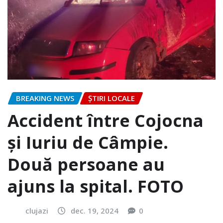
BREAKING NEWS
ȘTIRI LOCALE
Accident între Cojocna
și Iuriu de Câmpie.
Două persoane au
ajuns la spital. FOTO
clujazi
dec. 19, 2024
0