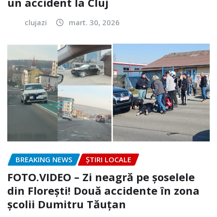
un accident la Cluj
clujazi
mart. 30, 2026
BREAKING NEWS
ȘTIRI LOCALE
FOTO.VIDEO – Zi neagră pe șoselele
din Florești! Două accidente în zona
școlii Dumitru Tăuțan