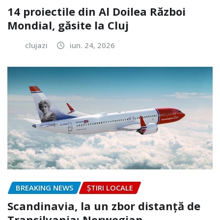
14 proiectile din Al Doilea Război
Mondial, găsite la Cluj
clujazi
iun. 24, 2026
BREAKING NEWS
ȘTIRI LOCALE
Scandinavia, la un zbor distanță de
Transilvania: Norwegian