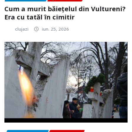
Cum a murit băiețelul din Vultureni?
Era cu tatăl în cimitir
clujazi
iun. 25, 2026