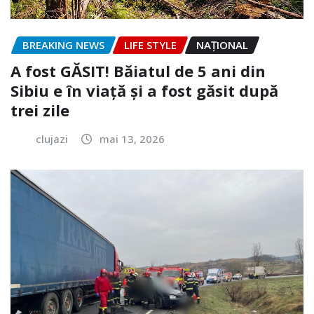
BREAKING NEWS
LIFE STYLE
NAŢIONAL
A fost GĂSIT! Băiatul de 5 ani din
Sibiu e în viață și a fost găsit după
trei zile
clujazi
mai 13, 2026