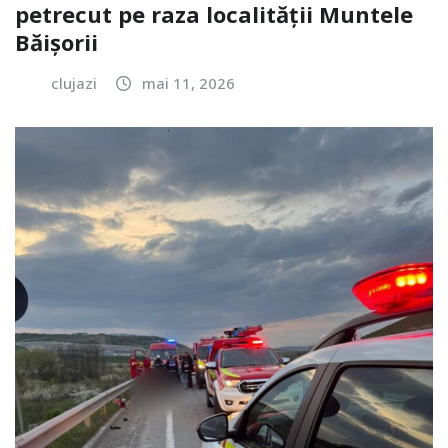
petrecut pe raza localității Muntele
Băișorii
clujazi
mai 11, 2026