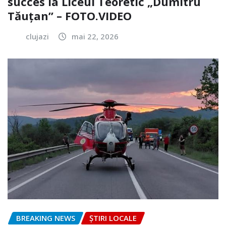
succes la Liceul Teoretic „Dumitru
Tăuțan” – FOTO.VIDEO
clujazi
mai 22, 2026
BREAKING NEWS
ȘTIRI LOCALE