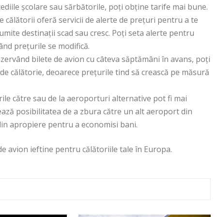
iile școlare sau sărbătorile, poți obține tarife mai bune.
 călătorii oferă servicii de alerte de prețuri pentru a te
numite destinații scad sau cresc. Poți seta alerte pentru
 când prețurile se modifică.
ezervând bilete de avion cu câteva săptămâni în avans, poți
e de călătorie, deoarece prețurile tind să crească pe măsură
le către sau de la aeroporturi alternative pot fi mai
ează posibilitatea de a zbura către un alt aeroport din
 din apropiere pentru a economisi bani.
de avion ieftine pentru călătoriile tale în Europa.