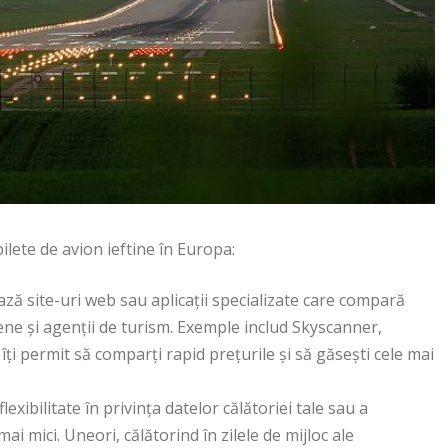
bilete de avion ieftine în Europa:
ază site-uri web sau aplicații specializate care compară
iene și agenții de turism. Exemple includ Skyscanner,
i permit să comparți rapid prețurile și să găsești cele mai
lexibilitate în privința datelor călătoriei tale sau a
mai mici. Uneori, călătorind în zilele de mijloc ale