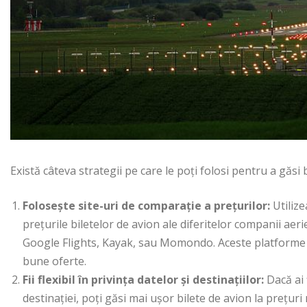
Există câteva strategii pe care le poți folosi pentru a găsi 
Folosește site-uri de comparație a prețurilor:
Utilize
prețurile biletelor de avion ale diferitelor companii aer
Google Flights, Kayak, sau Momondo. Aceste platforme îț
bune oferte.
Fii flexibil în privința datelor și destinațiilor:
Dacă ai f
destinației, poți găsi mai ușor bilete de avion la prețuri 