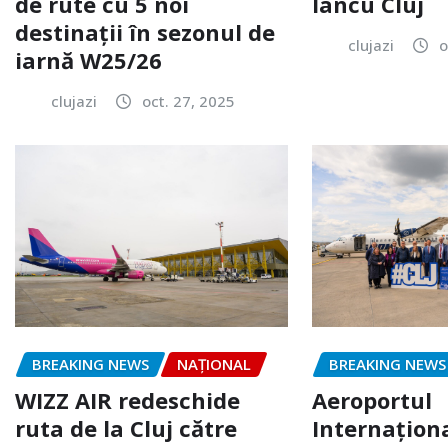
de rute cu 5 noi
Iancu Cluj
destinaţii în sezonul de
clujazi
o
iarnă W25/26
clujazi
oct. 27, 2025
BREAKING NEWS
NAŢIONAL
BREAKING NEWS
WIZZ AIR redeschide
Aeroportul
ruta de la Cluj către
Internaţion