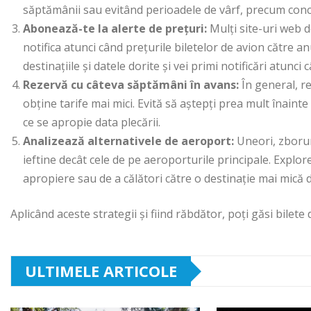
săptămânii sau evitând perioadele de vârf, precum conced
Abonează-te la alerte de prețuri:
Mulți site-uri web de
notifica atunci când prețurile biletelor de avion către a
destinațiile și datele dorite și vei primi notificări atunci
Rezervă cu câteva săptămâni în avans:
În general, r
obține tarife mai mici. Evită să aștepți prea mult înaint
ce se apropie data plecării.
Analizează alternativele de aeroport:
Uneori, zboruri
ieftine decât cele de pe aeroporturile principale. Explor
apropiere sau de a călători către o destinație mai mică
Aplicând aceste strategii și fiind răbdător, poți găsi bilete 
ULTIMELE ARTICOLE