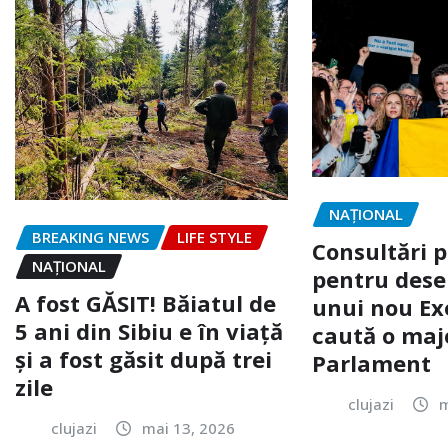
NAŢIONAL
BREAKING NEWS
LIFE STYLE
Consultări p
NAŢIONAL
pentru des
A fost GĂSIT! Băiatul de
unui nou Ex
5 ani din Sibiu e în viață
caută o majo
și a fost găsit după trei
Parlament
zile
clujazi
m
clujazi
mai 13, 2026