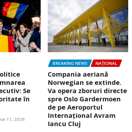
BREAKING NEWS
NAŢIONAL
olitice
Compania aeriană
emnarea
Norwegian se extinde.
ecutiv: Se
Va opera zboruri directe
ritate în
spre Oslo Gardermoen
de pe Aeroportul
Internaţional Avram
ai 11, 2026
Iancu Cluj