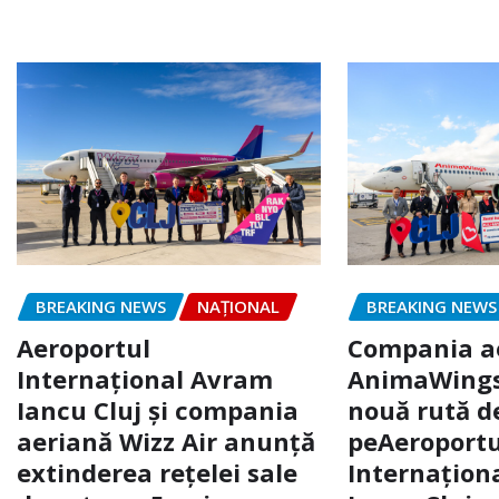
BREAKING NEWS
NAŢIONAL
BREAKING NEWS
Aeroportul
Compania a
Internațional Avram
AnimaWings
Iancu Cluj și compania
nouă rută d
aeriană Wizz Air anunță
peAeroportu
extinderea reţelei sale
Internaţion