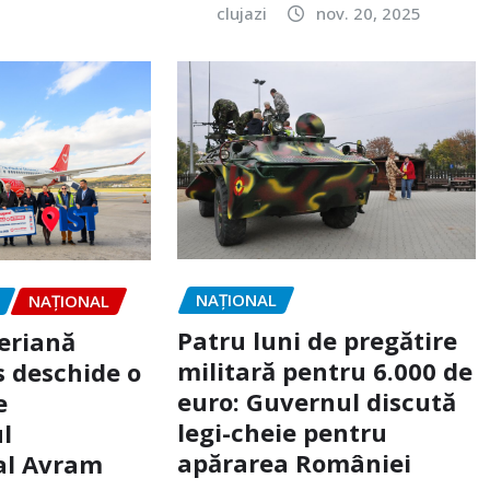
clujazi
nov. 20, 2025
NAŢIONAL
NAŢIONAL
Patru luni de pregătire
eriană
militară pentru 6.000 de
 deschide o
euro: Guvernul discută
e
legi-cheie pentru
l
apărarea României
al Avram