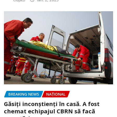
BREAKING NEWS
NAŢIONAL
Găsiți inconștienți în casă. A fost
chemat echipajul CBRN să facă