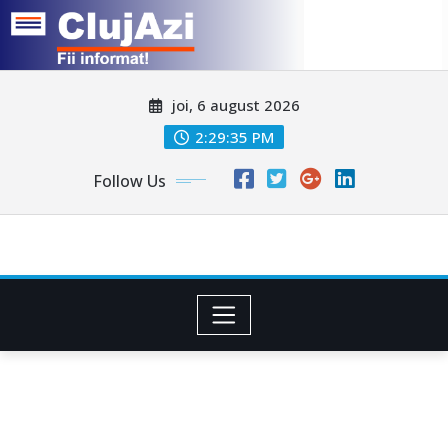
Skip
joi, 6 august 2026
to
content
2:29:38 PM
Follow Us