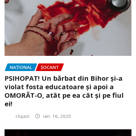
NAŢIONAL
ȘOCANT
PSIHOPAT! Un bărbat din Bihor și-a
violat fosta educatoare și apoi a
OMORÂT-O, atât pe ea cât și pe fiul
ei!
clujazi
ian. 16, 2025