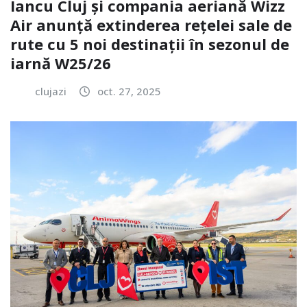
Iancu Cluj și compania aeriană Wizz
Air anunță extinderea reţelei sale de
rute cu 5 noi destinaţii în sezonul de
iarnă W25/26
clujazi
oct. 27, 2025