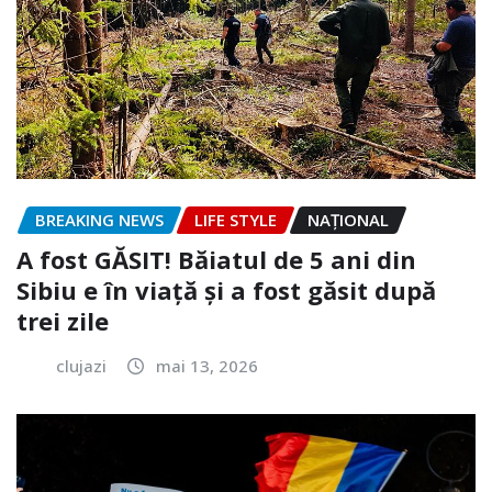
BREAKING NEWS
LIFE STYLE
NAŢIONAL
A fost GĂSIT! Băiatul de 5 ani din
Sibiu e în viață și a fost găsit după
trei zile
clujazi
mai 13, 2026