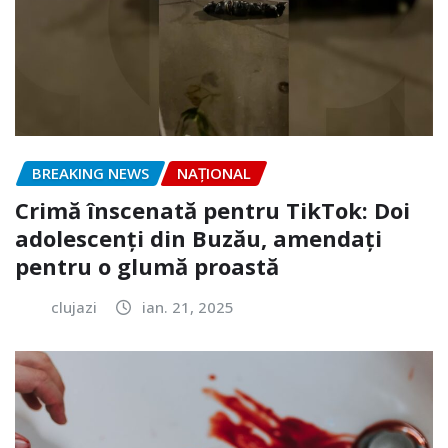
BREAKING NEWS
NAŢIONAL
Crimă înscenată pentru TikTok: Doi
adolescenți din Buzău, amendați
pentru o glumă proastă
clujazi
ian. 21, 2025