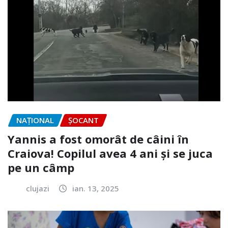
NAŢIONAL
ȘOCANT
Yannis a fost omorât de câini în
Craiova! Copilul avea 4 ani și se juca
pe un câmp
clujazi
ian. 13, 2025