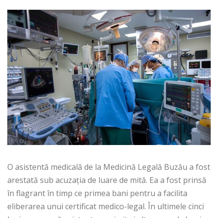
O asistentă medicală de la Medicină Legală Buzău a fost
arestată sub acuzația de luare de mită. Ea a fost prinsă
în flagrant în timp ce primea bani pentru a facilita
eliberarea unui certificat medico-legal. În ultimele cinci