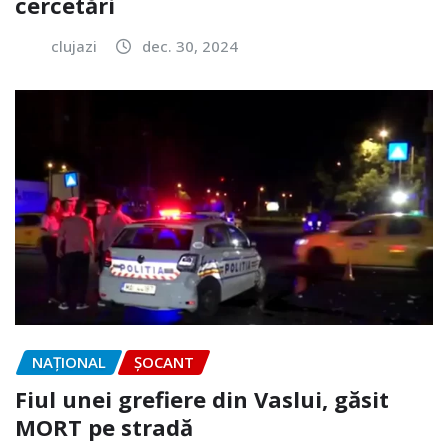
cercetări
clujazi
dec. 30, 2024
NAŢIONAL
ȘOCANT
Fiul unei grefiere din Vaslui, găsit
MORT pe stradă