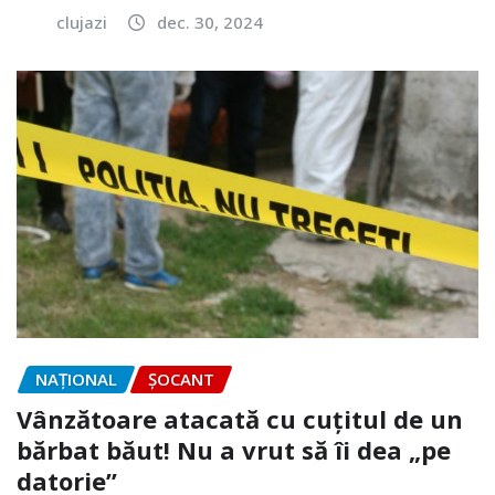
clujazi
dec. 30, 2024
NAŢIONAL
ȘOCANT
Vânzătoare atacată cu cuțitul de un
bărbat băut! Nu a vrut să îi dea „pe
datorie”