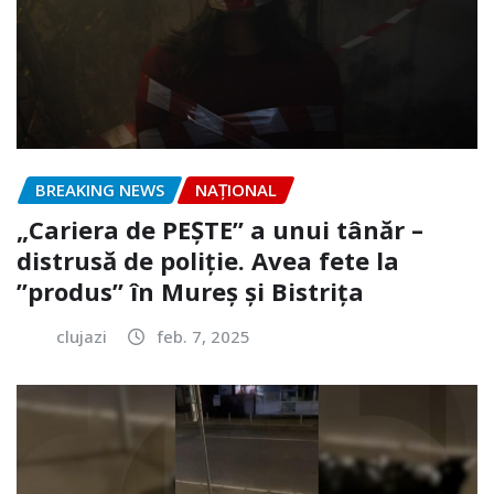
BREAKING NEWS
NAŢIONAL
„Cariera de PEȘTE” a unui tânăr –
distrusă de poliție. Avea fete la
”produs” în Mureș și Bistrița
clujazi
feb. 7, 2025