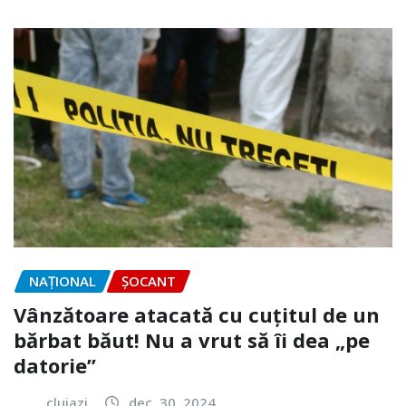
NAŢIONAL
ȘOCANT
Vânzătoare atacată cu cuțitul de un
bărbat băut! Nu a vrut să îi dea „pe
datorie”
clujazi
dec. 30, 2024