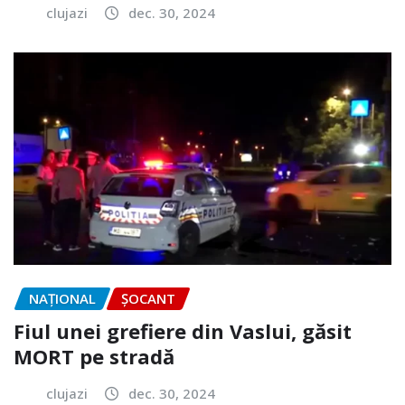
clujazi
dec. 30, 2024
NAŢIONAL
ȘOCANT
Fiul unei grefiere din Vaslui, găsit
MORT pe stradă
clujazi
dec. 30, 2024