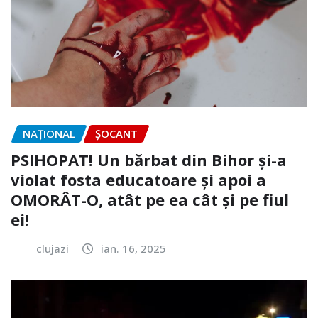
NAŢIONAL
ȘOCANT
PSIHOPAT! Un bărbat din Bihor și-a
violat fosta educatoare și apoi a
OMORÂT-O, atât pe ea cât și pe fiul
ei!
clujazi
ian. 16, 2025