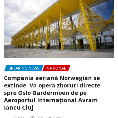
BREAKING NEWS
NAŢIONAL
Compania aeriană Norwegian se
extinde. Va opera zboruri directe
spre Oslo Gardermoen de pe
Aeroportul Internaţional Avram
Iancu Cluj
clujazi
nov. 20, 2025