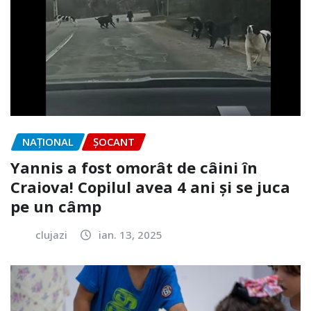
NAŢIONAL
ȘOCANT
Yannis a fost omorât de câini în
Craiova! Copilul avea 4 ani și se juca
pe un câmp
clujazi
ian. 13, 2025