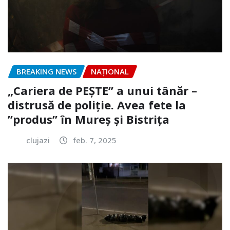
BREAKING NEWS
NAŢIONAL
„Cariera de PEȘTE” a unui tânăr –
distrusă de poliție. Avea fete la
”produs” în Mureș și Bistrița
clujazi
feb. 7, 2025