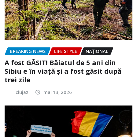
BREAKING NEWS
LIFE STYLE
NAŢIONAL
A fost GĂSIT! Băiatul de 5 ani din
Sibiu e în viață și a fost găsit după
trei zile
clujazi
mai 13, 2026