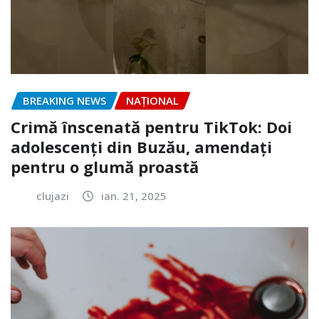
BREAKING NEWS
NAŢIONAL
Crimă înscenată pentru TikTok: Doi
adolescenți din Buzău, amendați
pentru o glumă proastă
clujazi
ian. 21, 2025