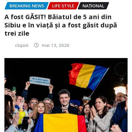
BREAKING NEWS
LIFE STYLE
NAŢIONAL
A fost GĂSIT! Băiatul de 5 ani din
Sibiu e în viață și a fost găsit după
trei zile
clujazi
mai 13, 2026