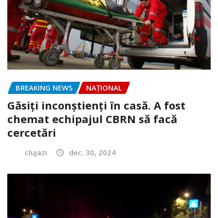
BREAKING NEWS
NAŢIONAL
Găsiți inconștienți în casă. A fost
chemat echipajul CBRN să facă
cercetări
clujazi
dec. 30, 2024