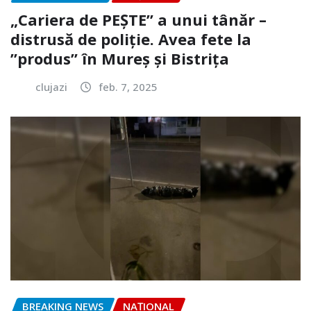
„Cariera de PEȘTE” a unui tânăr –
distrusă de poliție. Avea fete la
”produs” în Mureș și Bistrița
clujazi
feb. 7, 2025
BREAKING NEWS
NAŢIONAL