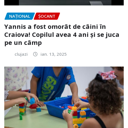
NAŢIONAL
ȘOCANT
Yannis a fost omorât de câini în
Craiova! Copilul avea 4 ani și se juca
pe un câmp
clujazi
ian. 13, 2025