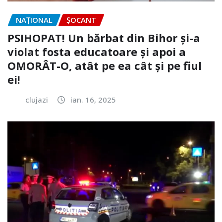
NAŢIONAL
ȘOCANT
PSIHOPAT! Un bărbat din Bihor și-a
violat fosta educatoare și apoi a
OMORÂT-O, atât pe ea cât și pe fiul
ei!
clujazi
ian. 16, 2025