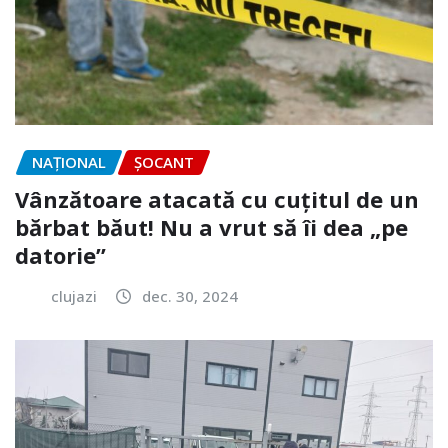
NAŢIONAL
ȘOCANT
Vânzătoare atacată cu cuțitul de un
bărbat băut! Nu a vrut să îi dea „pe
datorie”
clujazi
dec. 30, 2024