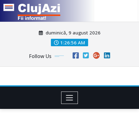
Skip
duminică, 9 august 2026
to
content
1:26:58 AM
Follow Us