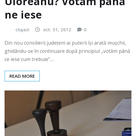
Uioreanu? Votăm până
ne iese
clujazi
oct. 31, 2012
0
Din nou consilierii județeni ai puterii își arată mușchii,
ghidându-se în continuare după principiul „votăm până
ce iese cum trebuie”.…
READ MORE