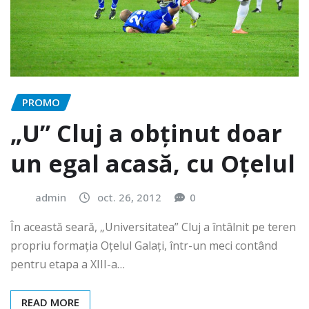
PROMO
„U” Cluj a obținut doar
un egal acasă, cu Oțelul
admin
oct. 26, 2012
0
În această seară, „Universitatea” Cluj a întâlnit pe teren
propriu formația Oțelul Galați, într-un meci contând
pentru etapa a XIII-a…
READ MORE