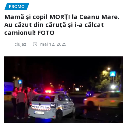
PROMO
Mamă și copil MORȚI la Ceanu Mare.
Au căzut din căruță și i-a călcat
camionul! FOTO
clujazi
mai 12, 2025