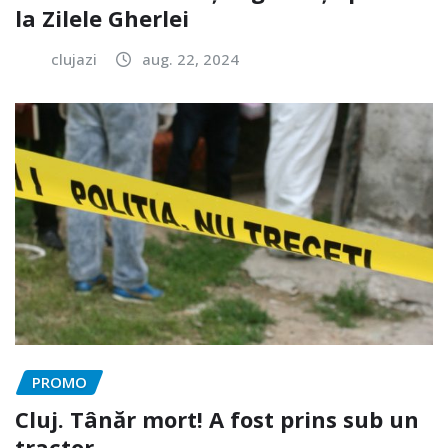
la Zilele Gherlei
clujazi
aug. 22, 2024
PROMO
Cluj. Tânăr mort! A fost prins sub un
tractor