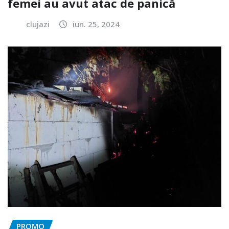
femei au avut atac de panică
clujazi
iun. 25, 2024
PROMO