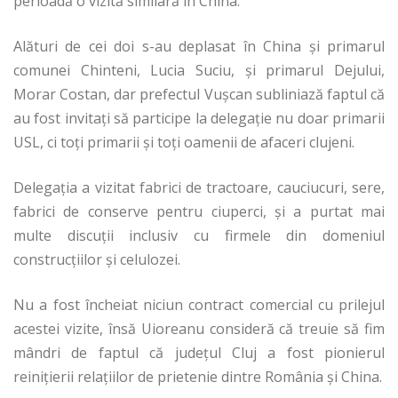
perioadă o vizită similară în China.
Alături de cei doi s-au deplasat în China și primarul
comunei Chinteni, Lucia Suciu, și primarul Dejului,
Morar Costan, dar prefectul Vușcan subliniază faptul că
au fost invitați să participe la delegație nu doar primarii
USL, ci toți primarii și toți oamenii de afaceri clujeni.
Delegația a vizitat fabrici de tractoare, cauciucuri, sere,
fabrici de conserve pentru ciuperci, și a purtat mai
multe discuții inclusiv cu firmele din domeniul
construcțiilor și celulozei.
Nu a fost încheiat niciun contract comercial cu prilejul
acestei vizite, însă Uioreanu consideră că treuie să fim
mândri de faptul că județul Cluj a fost pionierul
reinițierii relațiilor de prietenie dintre România și China.