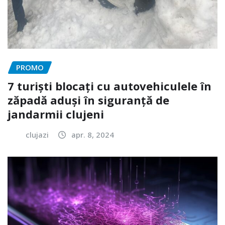
PROMO
7 turiști blocați cu autovehiculele în
zăpadă aduși în siguranță de
jandarmii clujeni
clujazi
apr. 8, 2024