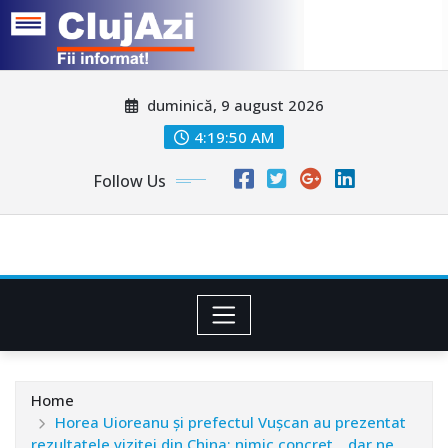
Skip
duminică, 9 august 2026
to
content
4:19:52 AM
Follow Us
Home
Horea Uioreanu și prefectul Vușcan au prezentat
rezultatele vizitei din China: nimic concret, „dar ne