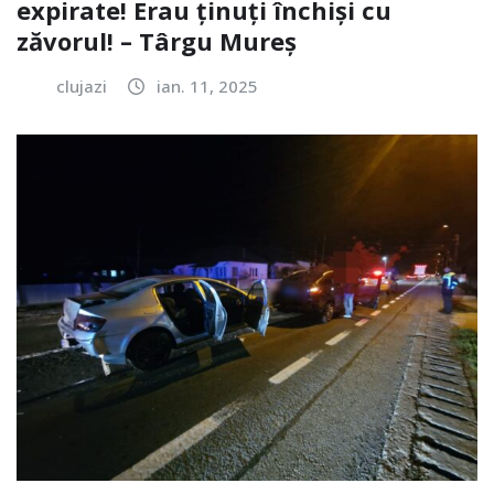
expirate! Erau ținuți închiși cu
zăvorul! – Târgu Mureș
clujazi
ian. 11, 2025