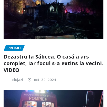
PROMO
Dezastru la Sălicea. O casă a ars
complet, iar focul s-a extins la vecini.
VIDEO
clujazi
oct. 30, 2024