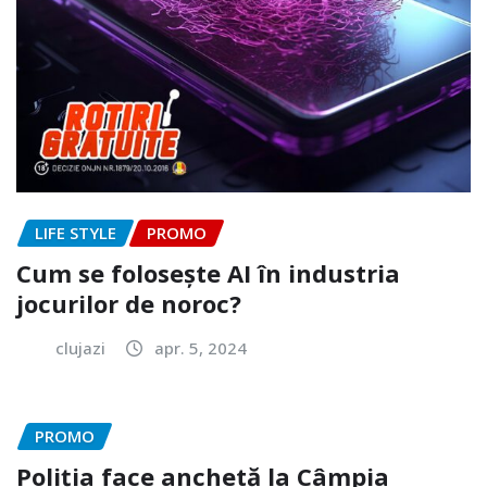
LIFE STYLE
PROMO
Cum se folosește AI în industria
jocurilor de noroc?
clujazi
apr. 5, 2024
PROMO
Poliția face anchetă la Câmpia