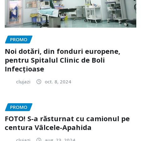
PROMO
Noi dotări, din fonduri europene,
pentru Spitalul Clinic de Boli
Infecțioase
clujazi
oct. 8, 2024
PROMO
FOTO! S-a răsturnat cu camionul pe
centura Vâlcele-Apahida
clujazi
aug. 23, 2024