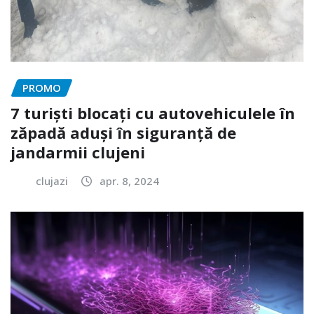
PROMO
7 turiști blocați cu autovehiculele în
zăpadă aduși în siguranță de
jandarmii clujeni
clujazi
apr. 8, 2024