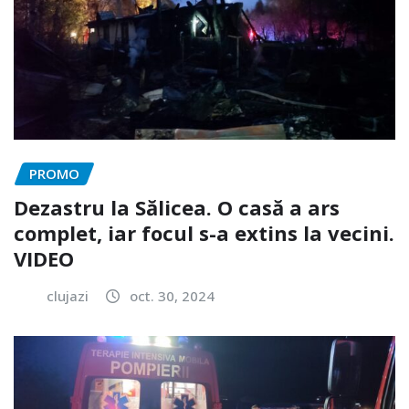
PROMO
Dezastru la Sălicea. O casă a ars
complet, iar focul s-a extins la vecini.
VIDEO
clujazi
oct. 30, 2024