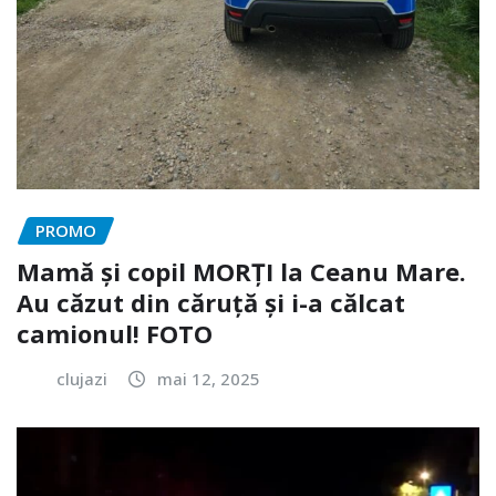
PROMO
Mamă și copil MORȚI la Ceanu Mare.
Au căzut din căruță și i-a călcat
camionul! FOTO
clujazi
mai 12, 2025