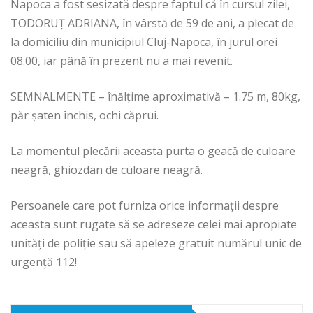
Napoca a fost sesizată despre faptul că în cursul zilei,
TODORUȚ ADRIANA, în vârstă de 59 de ani, a plecat de
la domiciliu din municipiul Cluj-Napoca, în jurul orei
08.00, iar până în prezent nu a mai revenit.
SEMNALMENTE – înălțime aproximativă – 1.75 m, 80kg,
păr șaten închis, ochi căprui.
La momentul plecării aceasta purta o geacă de culoare
neagră, ghiozdan de culoare neagră.
Persoanele care pot furniza orice informaţii despre
aceasta sunt rugate să se adreseze celei mai apropiate
unităţi de poliţie sau să apeleze gratuit numărul unic de
urgenţă 112!