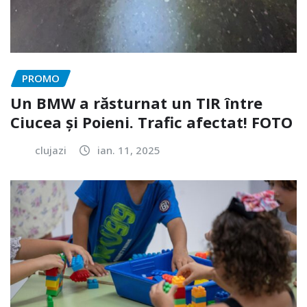
PROMO
Un BMW a răsturnat un TIR între
Ciucea și Poieni. Trafic afectat! FOTO
clujazi
ian. 11, 2025