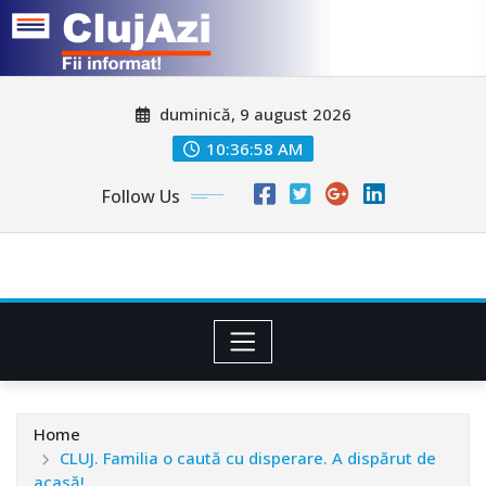
Skip
duminică, 9 august 2026
to
content
10:37:01 AM
Follow Us
Home
CLUJ. Familia o caută cu disperare. A dispărut de
acasă!