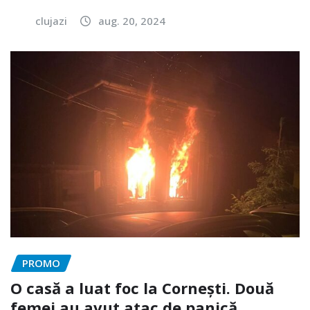
clujazi
aug. 20, 2024
PROMO
O casă a luat foc la Cornești. Două
femei au avut atac de panică