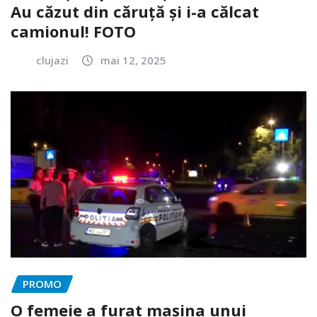
Au căzut din căruță și i-a călcat
camionul! FOTO
clujazi
mai 12, 2025
PROMO
O femeie a furat mașina unui