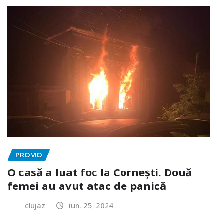
PROMO
O casă a luat foc la Cornești. Două
femei au avut atac de panică
clujazi
iun. 25, 2024