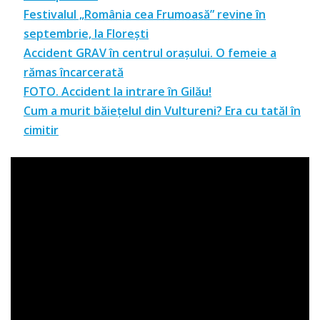
Festivalul „România cea Frumoasă” revine în
septembrie, la Florești
Accident GRAV în centrul orașului. O femeie a
rămas încarcerată
FOTO. Accident la intrare în Gilău!
Cum a murit băiețelul din Vultureni? Era cu tatăl în
cimitir