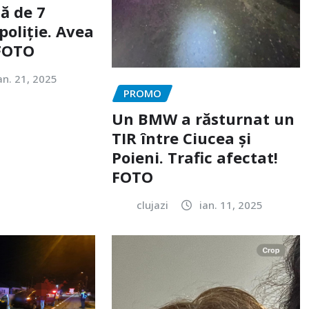
ă de 7
poliție. Avea
 FOTO
an. 21, 2025
PROMO
Un BMW a răsturnat un
TIR între Ciucea și
Poieni. Trafic afectat!
FOTO
clujazi
ian. 11, 2025