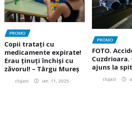
PROMO
PROMO
Copii tratați cu
FOTO. Accid
medicamente expirate!
Cuzdrioara. 
Erau ținuți închiși cu
ajuns la spi
zăvorul! – Târgu Mureș
clujazi
o
clujazi
ian. 11, 2025