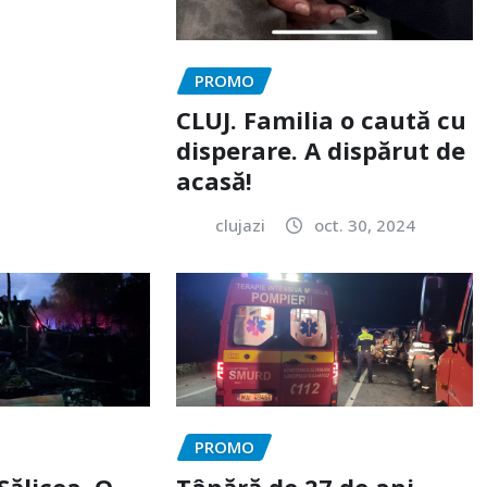
PROMO
CLUJ. Familia o caută cu
disperare. A dispărut de
acasă!
clujazi
oct. 30, 2024
PROMO
Sălicea. O
Tânără de 27 de ani