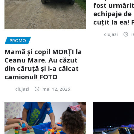
fost urmărit
echipaje de 
cuțit la ea!
clujazi
i
PROMO
Mamă și copil MORȚI la
Ceanu Mare. Au căzut
din căruță și i-a călcat
camionul! FOTO
clujazi
mai 12, 2025