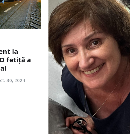
ent la
O fetiță a
tal
ct. 30, 2024