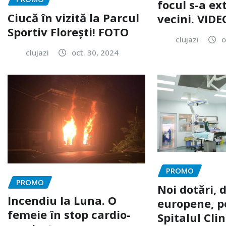
focul s-a ext
Ciucă în vizită la Parcul
vecini. VIDE
Sportiv Florești! FOTO
clujazi
o
clujazi
oct. 30, 2024
PROMO
PROMO
Noi dotări, 
Incendiu la Luna. O
europene, p
femeie în stop cardio-
Spitalul Clin