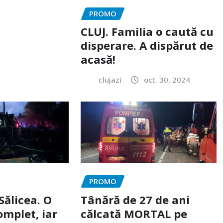
PROMO
CLUJ. Familia o caută cu
disperare. A dispărut de
acasă!
clujazi
oct. 30, 2024
PROMO
Sălicea. O
Tânără de 27 de ani
omplet, iar
călcată MORTAL pe