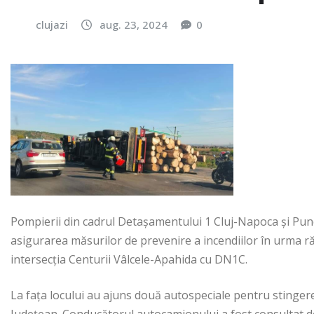
clujazi
aug. 23, 2024
0
Pompierii din cadrul Detașamentului 1 Cluj-Napoca și Pun
asigurarea măsurilor de prevenire a incendiilor în urma ră
intersecția Centurii Vâlcele-Apahida cu DN1C.
La fața locului au ajuns două autospeciale pentru stingere
Județean. Conducătorul autocamionului a fost consultat de c