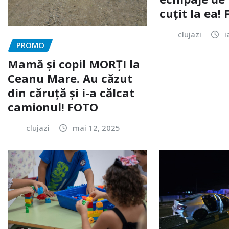
cuțit la ea!
clujazi
i
PROMO
Mamă și copil MORȚI la
Ceanu Mare. Au căzut
din căruță și i-a călcat
camionul! FOTO
clujazi
mai 12, 2025