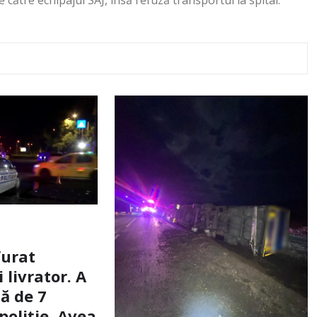
furat
livrator. A
ă de 7
poliție. Avea