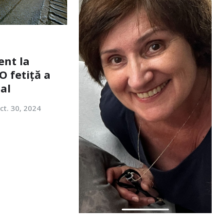
ent la
O fetiță a
tal
ct. 30, 2024