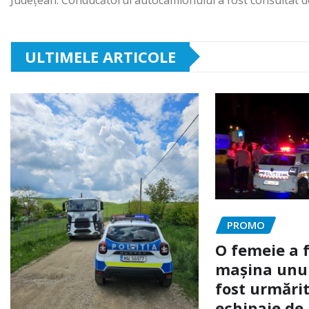
ULTIMELE ARTICOLE
PROMO
O femeie a 
mașina unui 
fost urmărit
echipaje de 