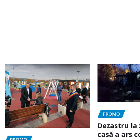
PROMO
Dezastru la 
casă a ars c
PROMO