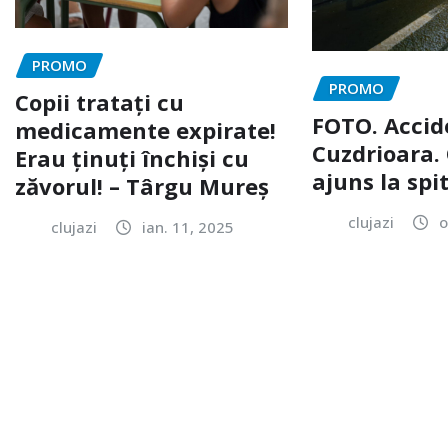
PROMO
PROMO
Copii tratați cu
FOTO. Accid
medicamente expirate!
Cuzdrioara. 
Erau ținuți închiși cu
ajuns la spi
zăvorul! – Târgu Mureș
clujazi
o
clujazi
ian. 11, 2025