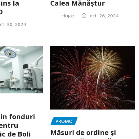
ins la
Calea Mănăștur
O
clujazi
oct. 26, 2024
ct. 30, 2024
din fonduri
PROMO
entru
Măsuri de ordine și
ic de Boli