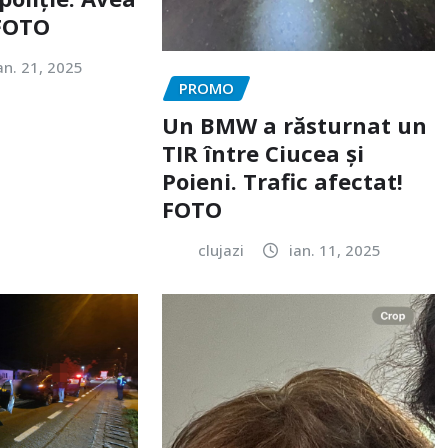
 FOTO
an. 21, 2025
PROMO
Un BMW a răsturnat un
TIR între Ciucea și
Poieni. Trafic afectat!
FOTO
clujazi
ian. 11, 2025