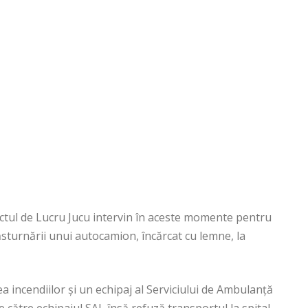
ctul de Lucru Jucu intervin în aceste momente pentru
sturnării unui autocamion, încărcat cu lemne, la
a incendiilor și un echipaj al Serviciului de Ambulanță
ătre echipajul SAJ, însă refuză transportul la spital.