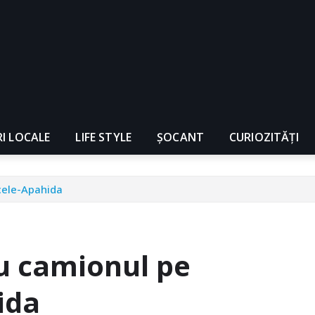
RI LOCALE
LIFE STYLE
ȘOCANT
CURIOZITĂȚI
cele-Apahida
cu camionul pe
ida