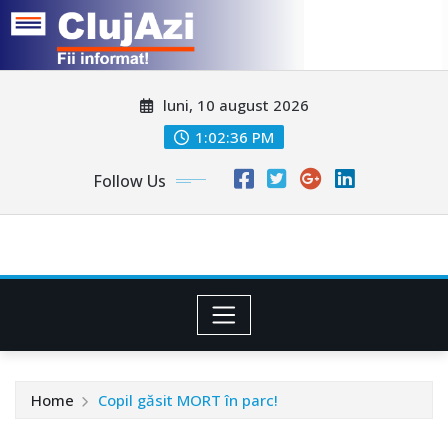
Skip
luni, 10 august 2026
to
content
1:02:39 PM
Follow Us
Home
Copil găsit MORT în parc!