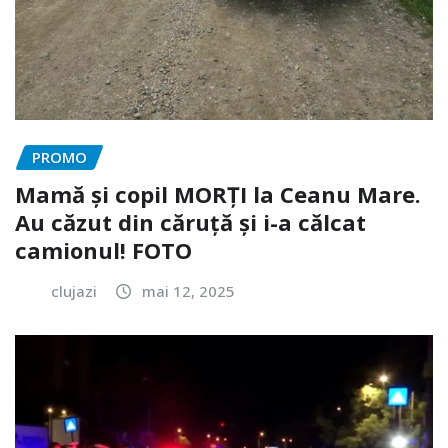
PROMO
Mamă și copil MORȚI la Ceanu Mare.
Au căzut din căruță și i-a călcat
camionul! FOTO
clujazi
mai 12, 2025