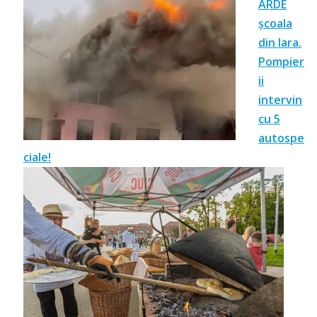
ARDE
școala
din Iara.
Pompier
ii
intervin
cu 5
autospe
ciale!