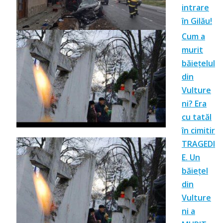
intrare
în Gilău!
Cum a
murit
băiețelul
din
Vulture
ni? Era
cu tatăl
în cimitir
TRAGEDI
E. Un
băiețel
din
Vulture
ni a