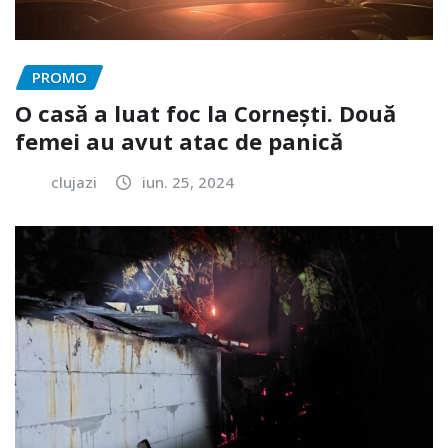
PROMO
O casă a luat foc la Cornești. Două
femei au avut atac de panică
clujazi
iun. 25, 2024