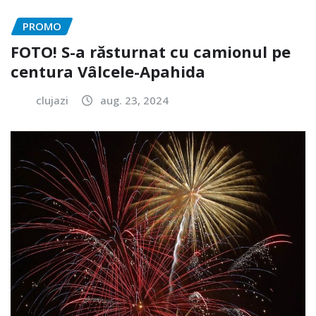
PROMO
FOTO! S-a răsturnat cu camionul pe
centura Vâlcele-Apahida
clujazi
aug. 23, 2024