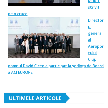
MURIT
strivit
de o cruce
Director
ul
general
al
Aeropor
tului
Cluj,
domnul David Ciceo a participat la ședința de Board
a ACI EUROPE
ULTIMELE ARTICOLE