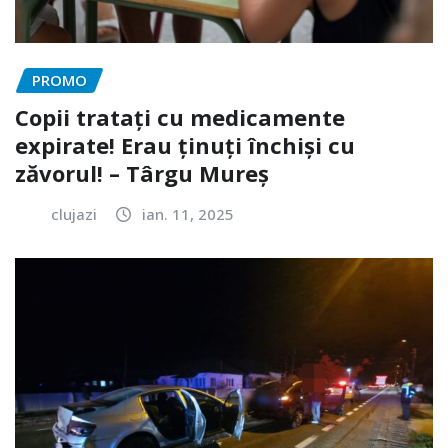
PROMO
Copii tratați cu medicamente
expirate! Erau ținuți închiși cu
zăvorul! – Târgu Mureș
clujazi
ian. 11, 2025