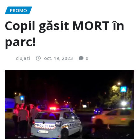
PROMO
Copil găsit MORT în
parc!
clujazi
oct. 19, 2023
0