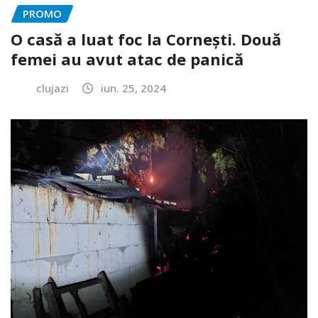
PROMO
O casă a luat foc la Cornești. Două
femei au avut atac de panică
clujazi
iun. 25, 2024