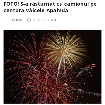
FOTO! S-a răsturnat cu camionul pe
centura Vâlcele-Apahida
clujazi
aug. 23, 2024