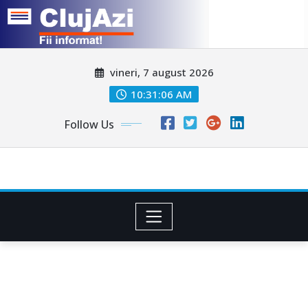
Skip
vineri, 7 august 2026
to
content
10:31:08 AM
Follow Us