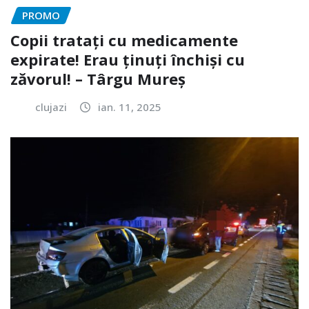
PROMO
Copii tratați cu medicamente
expirate! Erau ținuți închiși cu
zăvorul! – Târgu Mureș
clujazi
ian. 11, 2025