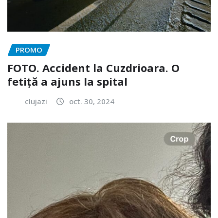
PROMO
FOTO. Accident la Cuzdrioara. O
fetiță a ajuns la spital
clujazi
oct. 30, 2024