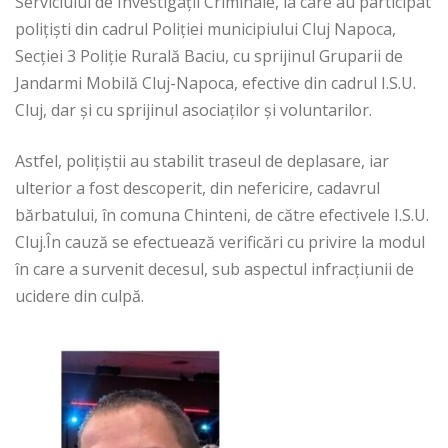
Serviciului de Investigații Criminale, la care au participat
polițiști din cadrul Poliției municipiului Cluj Napoca,
Secției 3 Poliție Rurală Baciu, cu sprijinul Gruparii de
Jandarmi Mobilă Cluj-Napoca, efective din cadrul I.S.U.
Cluj, dar și cu sprijinul asociaților și voluntarilor.
Astfel, polițiștii au stabilit traseul de deplasare, iar
ulterior a fost descoperit, din nefericire, cadavrul
bărbatului, în comuna Chinteni, de către efectivele I.S.U.
Cluj.În cauză se efectuează verificări cu privire la modul
în care a survenit decesul, sub aspectul infracțiunii de
ucidere din culpă.