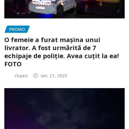
PROMO
O femeie a furat mașina unui
livrator. A fost urmărită de 7
echipaje de poliție. Avea cuțit la ea!
FOTO
clujazi
ian. 21, 2025