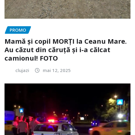
PROMO
Mamă și copil MORȚI la Ceanu Mare.
Au căzut din căruță și i-a călcat
camionul! FOTO
clujazi
mai 12, 2025