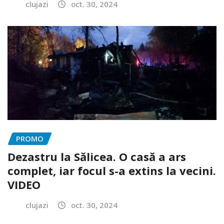
clujazi
oct. 30, 2024
PROMO
Dezastru la Sălicea. O casă a ars
complet, iar focul s-a extins la vecini.
VIDEO
clujazi
oct. 30, 2024