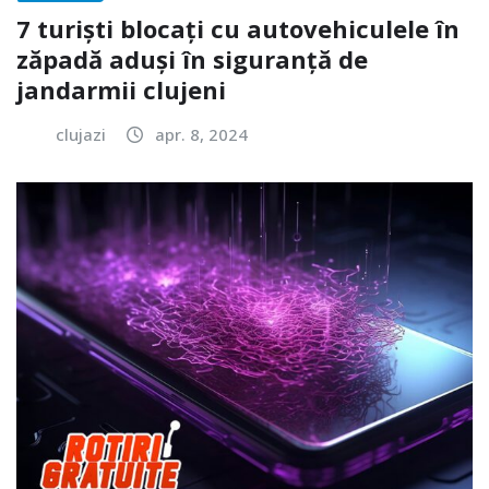
7 turiști blocați cu autovehiculele în
zăpadă aduși în siguranță de
jandarmii clujeni
clujazi
apr. 8, 2024