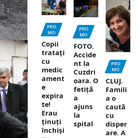
PRO
PRO
MO
MO
Copii
FOTO.
tratați
Accide
cu
nt la
PRO
medic
MO
Cuzdri
ament
oara. O
CLUJ.
e
fetiță
Famili
expira
a
a o
te!
ajuns
caută
Erau
la
cu
ținuți
spital
disper
închiși
are. A