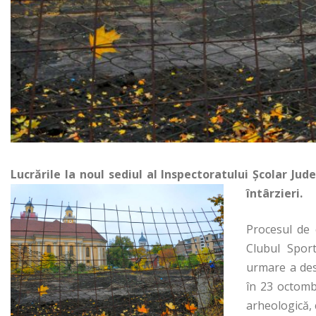
Lucrările la noul sediul al Inspectoratului Școlar J
întârzieri.
Procesul de 
Clubul Sport
urmare a desc
în 23 octombr
arheologică,