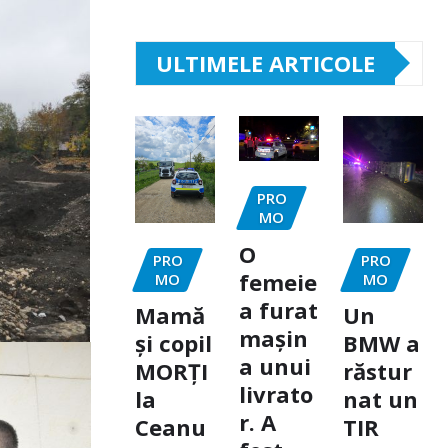
ULTIMELE ARTICOLE
PRO
MO
O
PRO
PRO
femeie
MO
MO
a furat
Mamă
Un
mașin
și copil
BMW a
a unui
MORȚI
răstur
livrato
la
nat un
r. A
Ceanu
TIR