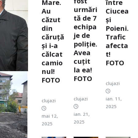
fost
Mare.
între
urmări
Au
Ciucea
tă de 7
căzut
și
echipa
din
Poieni.
je de
căruță
Trafic
poliție.
și i-a
afecta
Avea
călcat
t!
cuțit
camio
FOTO
la ea!
nul!
FOTO
FOTO
clujazi
ian. 11,
clujazi
clujazi
2025
ian. 21,
mai 12,
2025
2025