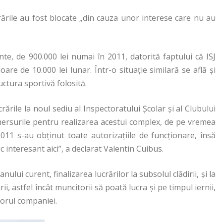
crările au fost blocate „din cauza unor interese care nu au
nte, de 900.000 lei numai în 2011, datorită faptului că ISJ
loare de 10.000 lei lunar. Într-o situație similară se află și
uctura sportivă folosită.
ările la noul sediu al Inspectoratului Școlar și al Clubului
emersurile pentru realizarea acestui complex, de pe vremea
2011 s-au obținut toate autorizațiile de funcționare, însă
c interesant aici”, a declarat Valentin Cuibus.
lui curent, finalizarea lucrărilor la subsolul clădirii, și la
ii, astfel încât muncitorii să poată lucra și pe timpul iernii,
torul companiei.