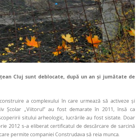
udețean Cluj sunt deblocate, după un an și jumătate de
construire a complexului în care urmează să activeze și
iv Școlar „Viitorul” au fost demarate în 2011, însă ca
operirii sitului arheologic, lucrările au fost sistate. Doar
ie 2012 s-a eliberat certificatul de descărcare de sarcină
 care permite companiei Construdava să reia munca.