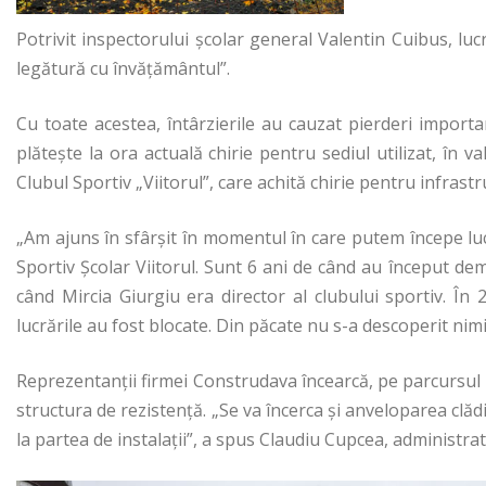
Potrivit inspectorului școlar general Valentin Cuibus, lu
legătură cu învățământul”.
Cu toate acestea, întârzierile au cauzat pierderi importa
plătește la ora actuală chirie pentru sediul utilizat, în va
Clubul Sportiv „Viitorul”, care achită chirie pentru infrastr
„Am ajuns în sfârșit în momentul în care putem începe lucr
Sportiv Școlar Viitorul. Sunt 6 ani de când au început d
când Mircia Giurgiu era director al clubului sportiv. În 
lucrările au fost blocate. Din păcate nu s-a descoperit nimi
Reprezentanții firmei Construdava încearcă, pe parcursul anu
structura de rezistență. „Se va încerca și anveloparea clădir
la partea de instalații”, a spus Claudiu Cupcea, administra