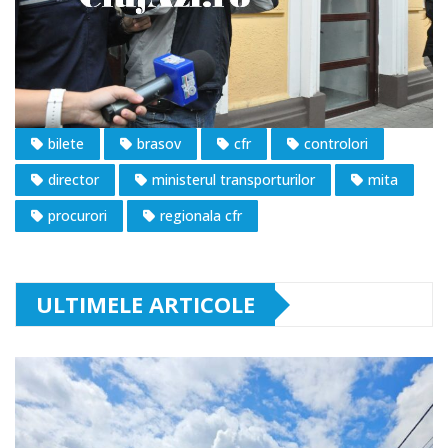
bilete
brasov
cfr
controlori
director
ministerul transporturilor
mita
procurori
regionala cfr
ULTIMELE ARTICOLE