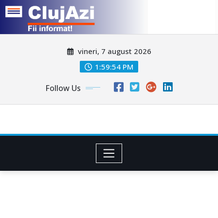
Skip
vineri, 7 august 2026
to
content
1:59:57 PM
Follow Us