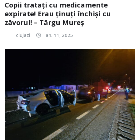
Copii tratați cu medicamente
expirate! Erau ținuți închiși cu
zăvorul! – Târgu Mureș
clujazi
ian. 11, 2025