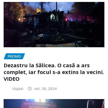
PROMO
Dezastru la Sălicea. O casă a ars
complet, iar focul s-a extins la vecini.
VIDEO
clujazi
oct. 30, 2024