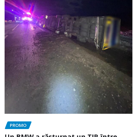
PROMO
Un BMW a răsturnat un TIR între