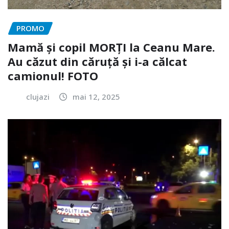
PROMO
Mamă și copil MORȚI la Ceanu Mare.
Au căzut din căruță și i-a călcat
camionul! FOTO
clujazi
mai 12, 2025