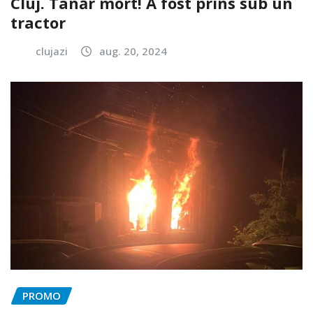
Cluj. Tânăr mort! A fost prins sub un
tractor
clujazi
aug. 20, 2024
PROMO