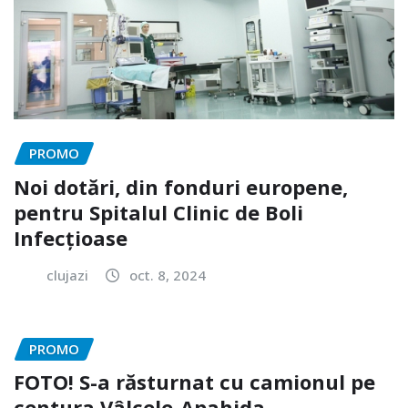
PROMO
Noi dotări, din fonduri europene,
pentru Spitalul Clinic de Boli
Infecțioase
clujazi
oct. 8, 2024
PROMO
FOTO! S-a răsturnat cu camionul pe
centura Vâlcele-Apahida