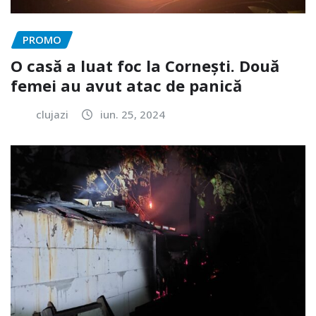
PROMO
O casă a luat foc la Cornești. Două
femei au avut atac de panică
clujazi
iun. 25, 2024