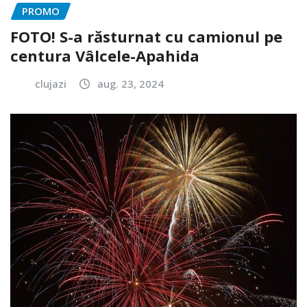
PROMO
FOTO! S-a răsturnat cu camionul pe
centura Vâlcele-Apahida
clujazi
aug. 23, 2024