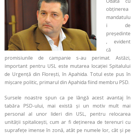
Odată cu
obţinerea
mandatulu
i de
președinte
, evident
că
promisiunile de campanie s-au perimat. Astăzi,
important pentru USL este mutarea locaţiei Spitalului
de Urgență din Florești, în Apahida. Totul este pus în
mişcare politic, primarul din Apahida fiind membru PSD.
Sursele noastre spun ca pe lângă acest avantaj în
tabăra PSD-ului, mai există şi un motiv mult mai
personal al unor lideri din USL, pentru relocarea
unităţii spitaliceşti, cum ar fi deţinerea de terenuri cu
suprafeţe imense în zonă, atât pe numele lor, cât şi pe