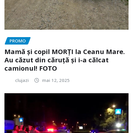
PROMO
Mamă și copil MORȚI la Ceanu Mare.
Au căzut din căruță și i-a călcat
camionul! FOTO
clujazi
mai 12, 2025