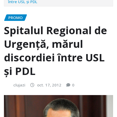
între USL şi PDL
PROMO
Spitalul Regional de
Urgență, mărul
discordiei între USL
şi PDL
clujazi
oct. 17, 2012
0