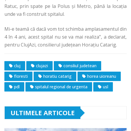
Ratuc, prin spate pe la Polus şi Metro, până la locaţia
unde va fi construit spitalul.
Mi-e teamă că dacă vom tot schimba amplasamentul din
4 în 4 ani, acest spital nu se va mai realiza”, a declarat,
pentru ClujAzi, consilierul județean Horaţiu Catarig.
cluj
clujazi
consiliul judetean
floresti
horatiu catarig
horea uioreanu
pdl
spitalul regional de urgenta
usl
ULTIMELE ARTICOLE