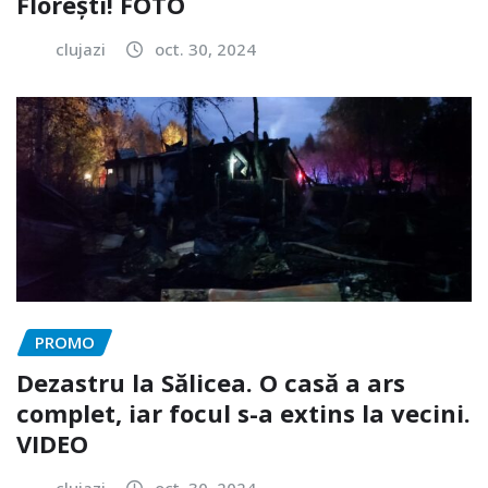
Florești! FOTO
clujazi
oct. 30, 2024
PROMO
Dezastru la Sălicea. O casă a ars
complet, iar focul s-a extins la vecini.
VIDEO
clujazi
oct. 30, 2024