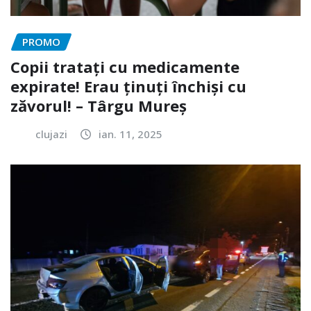
PROMO
Copii tratați cu medicamente
expirate! Erau ținuți închiși cu
zăvorul! – Târgu Mureș
clujazi
ian. 11, 2025