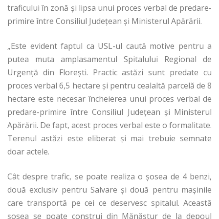
traficului în zonă şi lipsa unui proces verbal de predare-
primire între Consiliul Județean şi Ministerul Apărării.
„Este evident faptul ca USL-ul caută motive pentru a
putea muta amplasamentul Spitalului Regional de
Urgență din Florești. Practic astăzi sunt predate cu
proces verbal 6,5 hectare şi pentru cealaltă parcelă de 8
hectare este necesar încheierea unui proces verbal de
predare-primire între Consiliul Județean şi Ministerul
Apărării. De fapt, acest proces verbal este o formalitate.
Terenul astăzi este eliberat şi mai trebuie semnate
doar actele.
Cât despre trafic, se poate realiza o şosea de 4 benzi,
două exclusiv pentru Salvare şi două pentru mașinile
care transportă pe cei ce deservesc spitalul. Această
şosea se poate construi din Mănăştur de la depoul