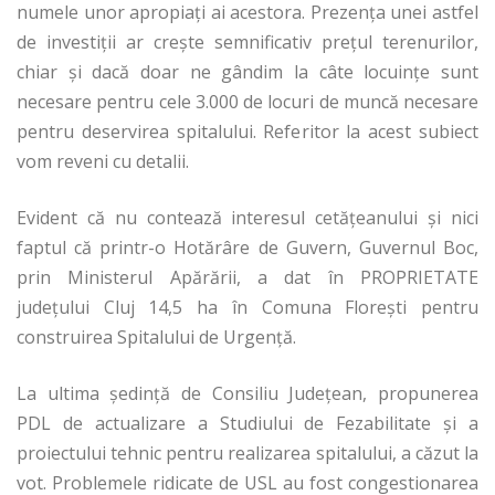
numele unor apropiați ai acestora. Prezenţa unei astfel
de investiții ar creşte semnificativ preţul terenurilor,
chiar şi dacă doar ne gândim la câte locuințe sunt
necesare pentru cele 3.000 de locuri de muncă necesare
pentru deservirea spitalului. Referitor la acest subiect
vom reveni cu detalii.
Evident că nu contează interesul cetăţeanului şi nici
faptul că printr-o Hotărâre de Guvern, Guvernul Boc,
prin Ministerul Apărării, a dat în PROPRIETATE
județului Cluj 14,5 ha în Comuna Florești pentru
construirea Spitalului de Urgență.
La ultima şedinţă de Consiliu Județean, propunerea
PDL de actualizare a Studiului de Fezabilitate şi a
proiectului tehnic pentru realizarea spitalului, a căzut la
vot. Problemele ridicate de USL au fost congestionarea