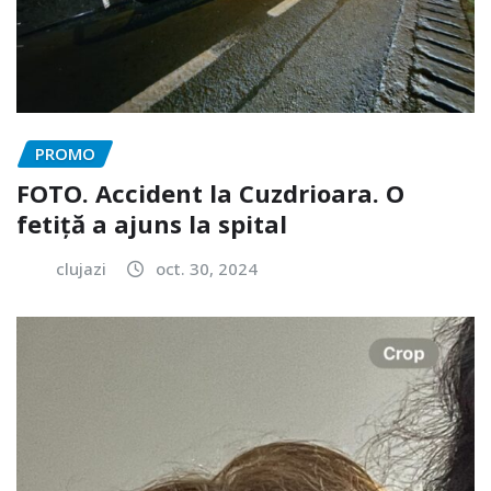
PROMO
FOTO. Accident la Cuzdrioara. O
fetiță a ajuns la spital
clujazi
oct. 30, 2024