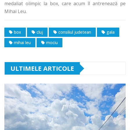
medaliat olimpic la box, care acum îl antrenează pe
Mihai Leu.
box
cluj
consiliul judetean
gala
mihai leu
mociu
ULTIMELE ARTICOLE