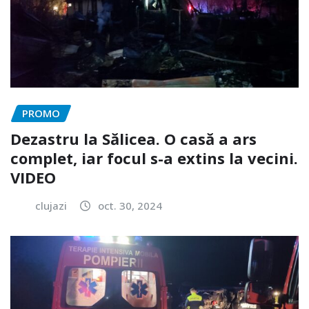
PROMO
Dezastru la Sălicea. O casă a ars
complet, iar focul s-a extins la vecini.
VIDEO
clujazi
oct. 30, 2024