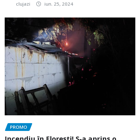
clujazi
iun. 25, 2024
PROMO
Incendiu în Florești! S-a aprins o