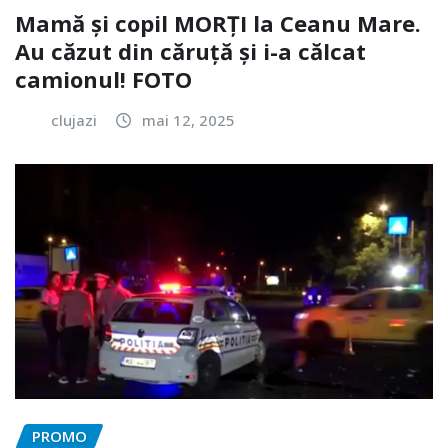
Mamă și copil MORȚI la Ceanu Mare.
Au căzut din căruță și i-a călcat
camionul! FOTO
clujazi
mai 12, 2025
PROMO