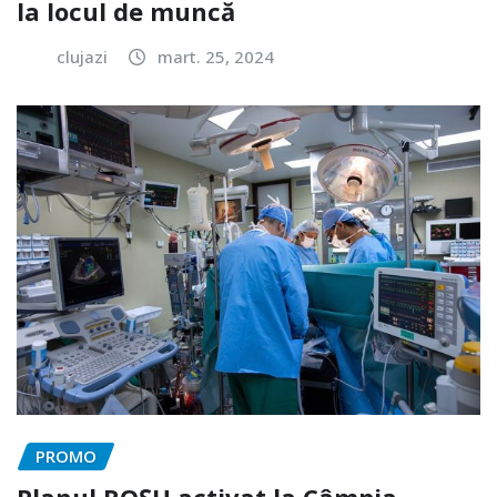
la locul de muncă
clujazi
mart. 25, 2024
PROMO
Planul ROȘU activat la Câmpia