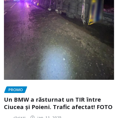
PROMO
Un BMW a răsturnat un TIR între
Ciucea și Poieni. Trafic afectat! FOTO
clujazi
ian. 11, 2025