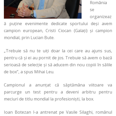
România
se
organizeaz
ă puține evenimente dedicate sportului deși avem
campion european, Cristi Ciocan (Galați) și campion
mondial, prin Lucian Bute.
„Trebuie să nu te uiți doar la cei care au ajuns sus,
pentru că și ei au pornit de jos. Trebuie să avem o bază
serioasă de selecție și să aducem din nou copiii în sălile
de box”, a spus Mihai Leu.
Campionul a anunțat că săptămâna viitoare va
parcurge un test pentru a deveni arbitru pentru
meciuri de titlu mondial la profesioniști, la box.
Ioan Botezan l-a antrenat pe Vasile Silaghi, românul