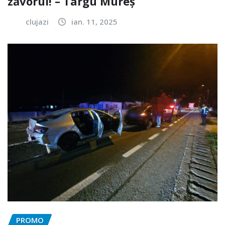
zăvorul! – Târgu Mureș
clujazi
ian. 11, 2025
PROMO