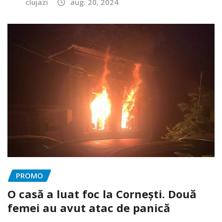
clujazi
aug. 20, 2024
PROMO
O casă a luat foc la Cornești. Două
femei au avut atac de panică