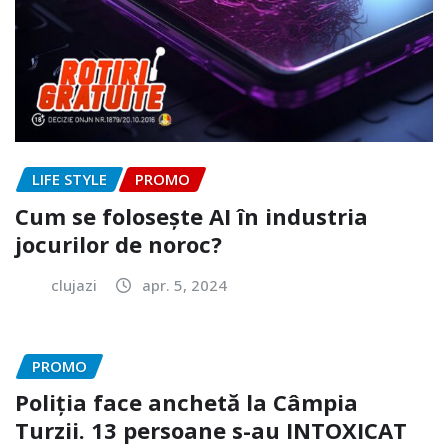
LIFE STYLE
PROMO
Cum se folosește AI în industria
jocurilor de noroc?
clujazi
apr. 5, 2024
PROMO
Poliția face anchetă la Câmpia
Turzii. 13 persoane s-au INTOXICAT