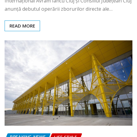
Internațional Avram Iancu Cluj și Consiliul Județean Cluj
anunță debutul operării zborurilor directe ale…
READ MORE