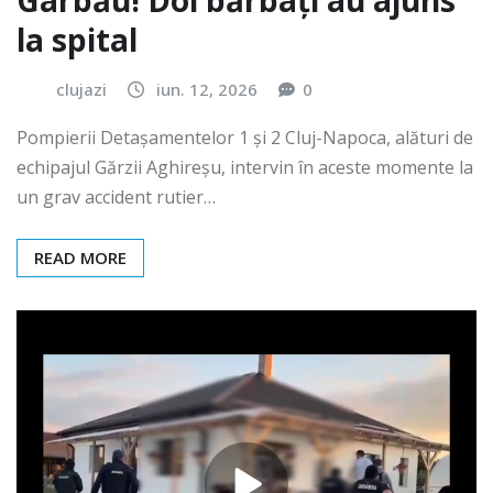
Gârbău! Doi bărbați au ajuns
la spital
clujazi
iun. 12, 2026
0
Pompierii Detașamentelor 1 și 2 Cluj-Napoca, alături de
echipajul Gărzii Aghireșu, intervin în aceste momente la
un grav accident rutier…
READ MORE