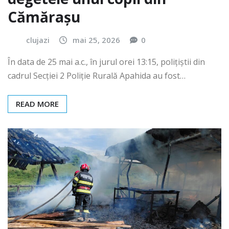
Cămărașu
clujazi
mai 25, 2026
0
În data de 25 mai a.c., în jurul orei 13:15, polițiștii din
cadrul Secției 2 Poliție Rurală Apahida au fost…
READ MORE