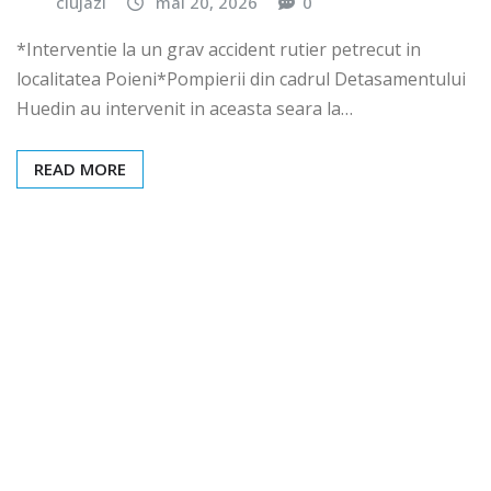
clujazi
mai 20, 2026
0
*Interventie la un grav accident rutier petrecut in
localitatea Poieni*Pompierii din cadrul Detasamentului
Huedin au intervenit in aceasta seara la…
READ MORE