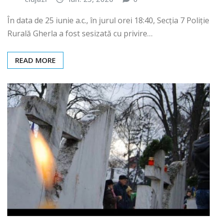
În data de 25 iunie a.c., în jurul orei 18:40, Secția 7 Poliție
Rurală Gherla a fost sesizată cu privire…
READ MORE