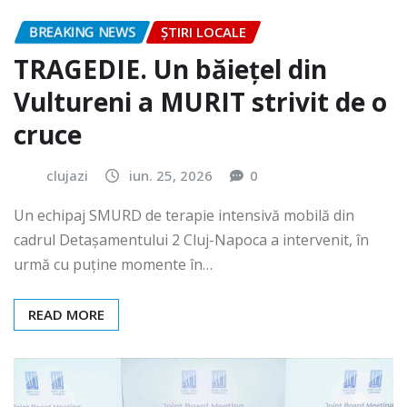
BREAKING NEWS
ȘTIRI LOCALE
TRAGEDIE. Un băiețel din
Vultureni a MURIT strivit de o
cruce
clujazi
iun. 25, 2026
0
Un echipaj SMURD de terapie intensivă mobilă din
cadrul Detașamentului 2 Cluj-Napoca a intervenit, în
urmă cu puține momente în…
READ MORE