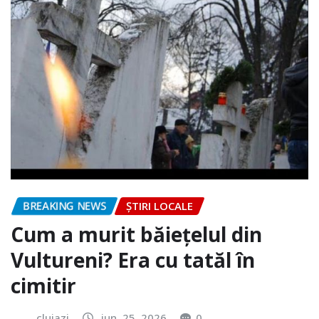
BREAKING NEWS
ȘTIRI LOCALE
Cum a murit băiețelul din
Vultureni? Era cu tatăl în
cimitir
clujazi
iun. 25, 2026
0