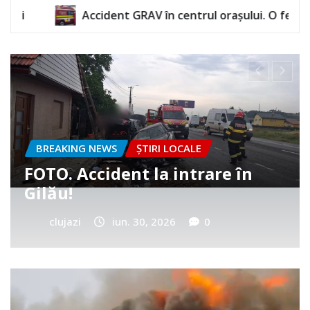
 GRAV în centrul orașului. O femeie a rămas încarcerată
BREAKING NEWS
ȘTIRI LOCALE
Cum a murit băiețelul din
Vultureni? Era cu tatăl în
cimitir
clujazi
iun. 25, 2026
0