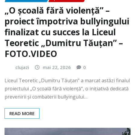
„O școală fără violență” –
proiect împotriva bullyingului
finalizat cu succes la Liceul
Teoretic „Dumitru Tăuțan” –
FOTO.VIDEO
clujazi
mai 22, 2026
0
Liceul Teoretic „Dumitru Tăuțan” a marcat astăzi finalul
proiectului „O școală fără violență”, o inițiativă dedicată
prevenirii și combaterii bullyingului…
READ MORE