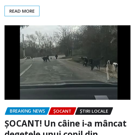
READ MORE
BREAKING NEWS
ȘOCANT
ȘTIRI LOCALE
ȘOCANT! Un câine i-a mâncat
degetele unui copil din