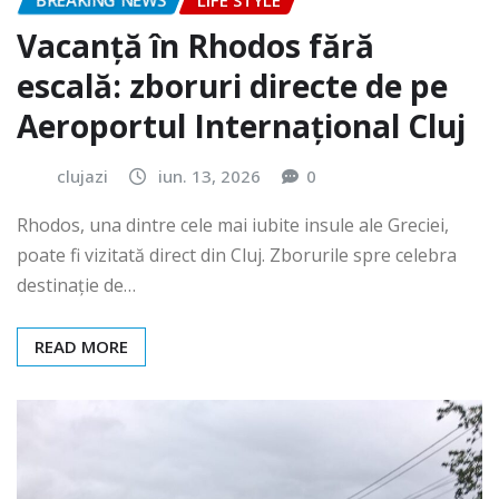
BREAKING NEWS
LIFE STYLE
Vacanță în Rhodos fără
escală: zboruri directe de pe
Aeroportul Internațional Cluj
clujazi
iun. 13, 2026
0
Rhodos, una dintre cele mai iubite insule ale Greciei,
poate fi vizitată direct din Cluj. Zborurile spre celebra
destinație de…
READ MORE