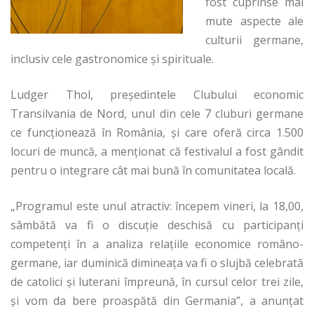
fost cuprinse mai
mute aspecte ale
culturii germane,
inclusiv cele gastronomice şi spirituale.
Ludger Thol, preşedintele Clubului economic
Transilvania de Nord, unul din cele 7 cluburi germane
ce funcţionează în România, şi care oferă circa 1.500
locuri de muncă, a menţionat că festivalul a fost gândit
pentru o integrare cât mai bună în comunitatea locală.
„Programul este unul atractiv: începem vineri, la 18,00,
sâmbătă va fi o discuţie deschisă cu participanţi
competenţi în a analiza relaţiile economice româno-
germane, iar duminică dimineaţa va fi o slujbă celebrată
de catolici şi luterani împreună, în cursul celor trei zile,
şi vom da bere proaspătă din Germania”, a anunţat