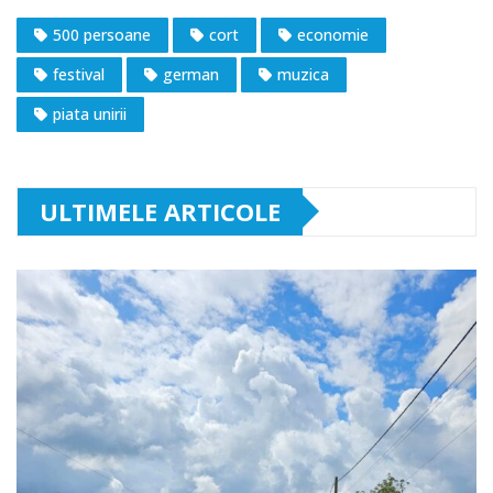
500 persoane
cort
economie
festival
german
muzica
piata unirii
ULTIMELE ARTICOLE