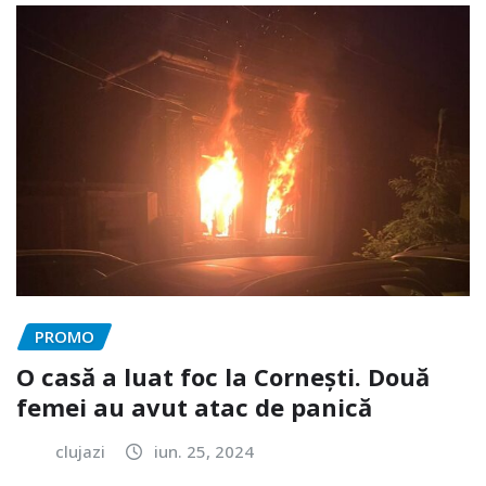
PROMO
O casă a luat foc la Cornești. Două
femei au avut atac de panică
clujazi
iun. 25, 2024