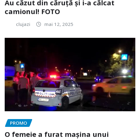
Au căzut din căruță și i-a călcat
camionul! FOTO
clujazi
mai 12, 2025
PROMO
O femeie a furat mașina unui