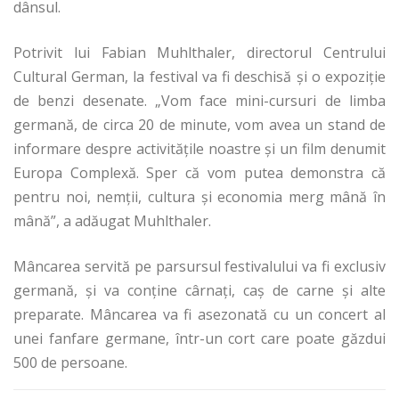
dânsul.
Potrivit lui Fabian Muhlthaler, directorul Centrului
Cultural German, la festival va fi deschisă şi o expoziţie
de benzi desenate. „Vom face mini-cursuri de limba
germană, de circa 20 de minute, vom avea un stand de
informare despre activităţile noastre şi un film denumit
Europa Complexă. Sper că vom putea demonstra că
pentru noi, nemţii, cultura şi economia merg mână în
mână”, a adăugat Muhlthaler.
Mâncarea servită pe parsursul festivalului va fi exclusiv
germană, şi va conţine cârnaţi, caş de carne şi alte
preparate. Mâncarea va fi asezonată cu un concert al
unei fanfare germane, într-un cort care poate găzdui
500 de persoane.