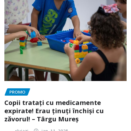
PROMO
Copii tratați cu medicamente
expirate! Erau ținuți închiși cu
zăvorul! – Târgu Mureș
clujazi
ian. 11, 2025