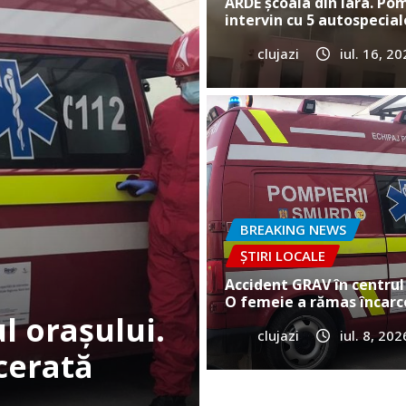
ARDE școala din Iara. Pom
intervin cu 5 autospecial
clujazi
iul. 16, 2
BREAKING NEWS
ȘTIRI LOCA
Cum a murit b
în Gilău!
Vultureni? Era
BREAKING NEWS
ȘTIRI LOCALE
clujazi
iun. 25, 2026
Accident GRAV în centrul 
O femeie a rămas încarc
clujazi
iul. 8, 202