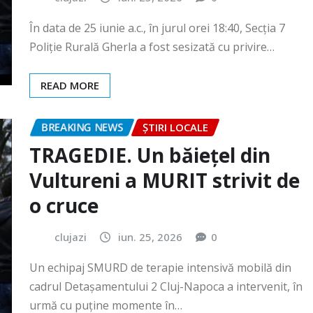
READ MORE
BREAKING NEWS
ȘTIRI LOCALE
TRAGEDIE. Un băiețel din
Vultureni a MURIT strivit de
o cruce
clujazi
iun. 25, 2026
0
Un echipaj SMURD de terapie intensivă mobilă din
cadrul Detașamentului 2 Cluj-Napoca a intervenit, în
urmă cu puține momente în…
READ MORE