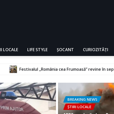
RI LOCALE
LIFE STYLE
ȘOCANT
CURIOZITĂȚI
România cea Frumoasă” revine în septembrie, la Florești
BREAKING NEWS
ȘTIRI LOCALE