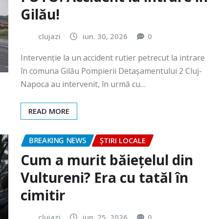
Intervenție la un accident rutier petrecut la intrare
în comuna Gilău Pompierii Detașamentului 2 Cluj-
Napoca au intervenit, în urmă cu…
READ MORE
BREAKING NEWS
ȘTIRI LOCALE
Cum a murit băiețelul din
Vultureni? Era cu tatăl în
cimitir
clujazi
iun. 25, 2026
0
În data de 25 iunie a.c., în jurul orei 18:40, Secția 7
Poliție Rurală Gherla a fost sesizată cu privire…