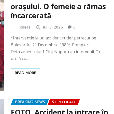
clujazi
iul. 8, 2026
0
*Intervenție la un accident rutier petrecut pe
Bulevardul 21 Decembrie 1989* Pompierii
Detașamentului 1 Cluj-Napoca au intervenit, în
urmă cu…
READ MORE
BREAKING NEWS
ȘTIRI LOCALE
FOTO. Accident la intrare în
Gilău!
clujazi
iun. 30, 2026
0