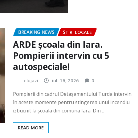
BREAKING NEWS
ȘTIRI LOCALE
ARDE școala din Iara.
Pompierii intervin cu 5
autospeciale!
clujazi
iul. 16, 2026
0
Pompierii din cadrul Detașamentului Turda intervin
în aceste momente pentru stingerea unui incendiu
izbucnit la școala din comuna Iara. Din…
READ MORE
BREAKING NEWS
ȘTIRI LOCALE
Festivalul „România cea