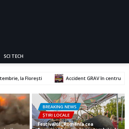
SCI TECH
Accident GRAV în centrul orașului. O femeie a răm
BREAKING NEWS
ȘTIRI LOCALE
Festivalul „România cea