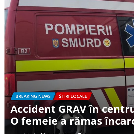
BREAKING NEWS
ȘTIRI LOCALE
FOTO. Accident la intrare 
clujazi
iun. 30, 2026
0