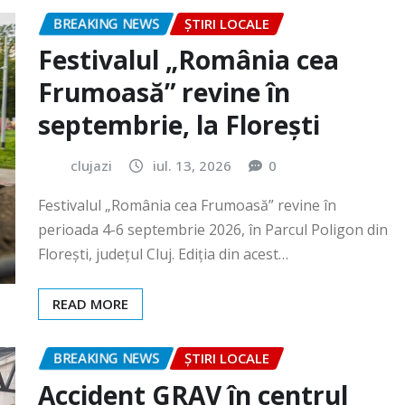
Frumoasă” revine în
septembrie, la Florești
clujazi
iul. 13, 2026
0
Festivalul „România cea Frumoasă” revine în
perioada 4-6 septembrie 2026, în Parcul Poligon din
Floreşti, județul Cluj. Ediția din acest…
READ MORE
BREAKING NEWS
ȘTIRI LOCALE
Accident GRAV în centrul
orașului. O femeie a rămas
încarcerată