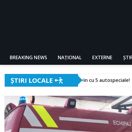
BREAKING NEWS
NAŢIONAL
EXTERNE
ȘTI
ȘTIRI LOCALE
ompierii intervin cu 5 autospeciale!
Festivalul „