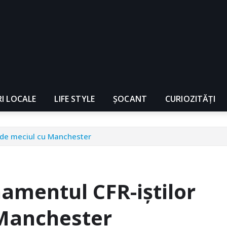
RI LOCALE
LIFE STYLE
ȘOCANT
CURIOZITĂȚI
e de meciul cu Manchester
namentul CFR-iştilor
 Manchester