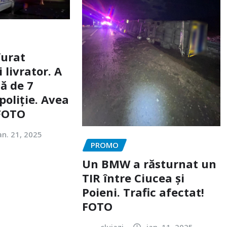
furat
livrator. A
ă de 7
poliție. Avea
 FOTO
an. 21, 2025
PROMO
Un BMW a răsturnat un
TIR între Ciucea și
Poieni. Trafic afectat!
FOTO
clujazi
ian. 11, 2025