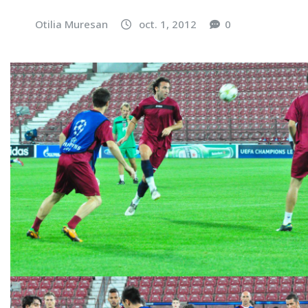
Otilia Muresan
oct. 1, 2012
0