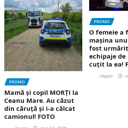
PROMO
O femeie a 
mașina unui 
fost urmărit
echipaje de 
cuțit la ea!
clujazi
i
PROMO
Mamă și copil MORȚI la
Ceanu Mare. Au căzut
din căruță și i-a călcat
camionul! FOTO
clujazi
mai 12, 2025