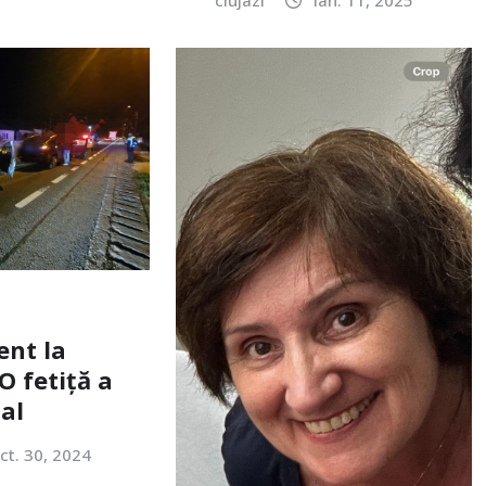
ent la
O fetiță a
tal
ct. 30, 2024