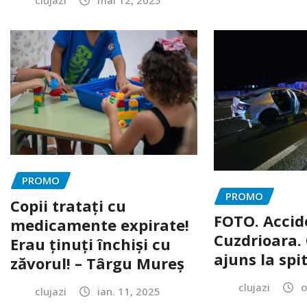
PROMO
PROMO
Copii tratați cu
FOTO. Accid
medicamente expirate!
Cuzdrioara. 
Erau ținuți închiși cu
ajuns la spi
zăvorul! – Târgu Mureș
clujazi
o
clujazi
ian. 11, 2025