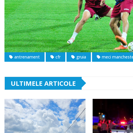
antrenament
cfr
gruia
meci manchest
ULTIMELE ARTICOLE