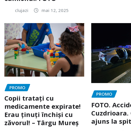
clujazi
mai 12, 2025
PROMO
PROMO
Copii tratați cu
FOTO. Accid
medicamente expirate!
Cuzdrioara. 
Erau ținuți închiși cu
ajuns la spi
zăvorul! – Târgu Mureș