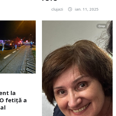
clujazi
ian. 11, 2025
ent la
O fetiță a
tal