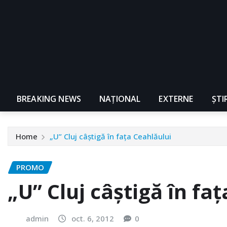
BREAKING NEWS
NAŢIONAL
EXTERNE
ȘTI
Home
„U” Cluj câştigă în faţa Ceahlăului
PROMO
„U” Cluj câştigă în fa
admin
oct. 6, 2012
0