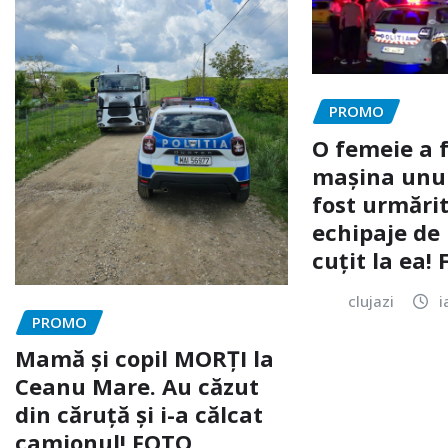
PROMO
O femeie a 
mașina unui 
fost urmărit
echipaje de 
cuțit la ea!
clujazi
i
PROMO
Mamă și copil MORȚI la
Ceanu Mare. Au căzut
din căruță și i-a călcat
camionul! FOTO