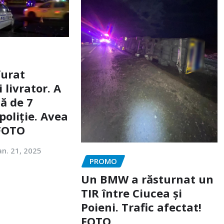
furat
livrator. A
ă de 7
poliție. Avea
 FOTO
an. 21, 2025
PROMO
Un BMW a răsturnat un
TIR între Ciucea și
Poieni. Trafic afectat!
FOTO