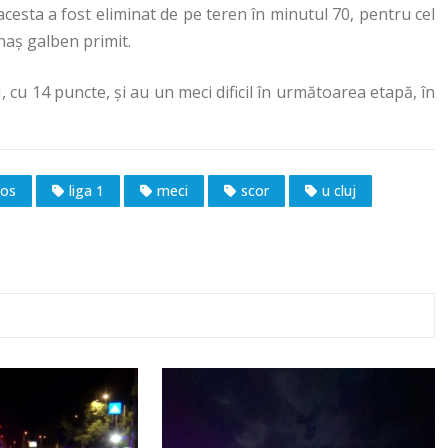
acesta a fost eliminat de pe teren în minutul 70, pentru cel
naş galben primit.
I, cu 14 puncte, şi au un meci dificil în următoarea etapă, în
tos
liga 1
meci
scor
u cluj