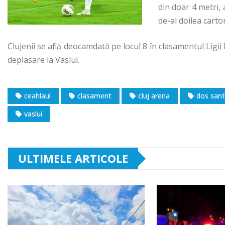
din doar 4 metri, 
de-al doilea carto
Clujenii se află deocamdată pe locul 8 în clasamentul Ligii 
deplasare la Vaslui.
ceahlaul
clasament
cluj arena
dos san
vaslui
ULTIMELE ARTICOLE