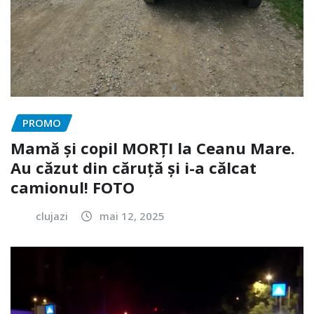
PROMO
Mamă și copil MORȚI la Ceanu Mare.
Au căzut din căruță și i-a călcat
camionul! FOTO
clujazi
mai 12, 2025