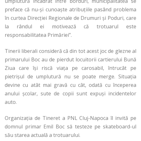
umplutură încadrat între borduri, municipalitatea se
preface că nu-şi cunoaşte atribuţiile pasând problema
în curtea Direcţiei Regionale de Drumuri şi Poduri, care
la rândul ei motivează că trotuarul este
responsabilitatea Primăriei”.
Tinerii liberali consideră că din tot acest joc de glezne al
primarului Boc au de pierdut locuitorii cartierului Bună
Ziua care îşi riscă viaţa pe carosabil, întrucât pe
pietrişul de umplutură nu se poate merge. Situaţia
devine cu atât mai gravă cu cât, odată cu începerea
anului şcolar, sute de copii sunt expuşi incidentelor
auto.
Organizaţia de Tineret a PNL Cluj-Napoca îl invită pe
domnul primar Emil Boc să testeze pe skateboard-ul
său starea actuală a trotuarului.