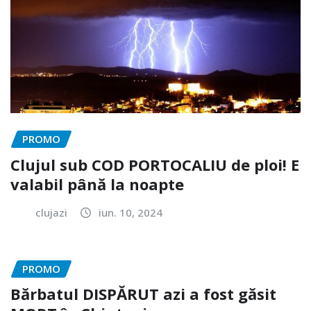
PROMO
Clujul sub COD PORTOCALIU de ploi! E
valabil până la noapte
clujazi
iun. 10, 2024
PROMO
Bărbatul DISPĂRUT azi a fost găsit