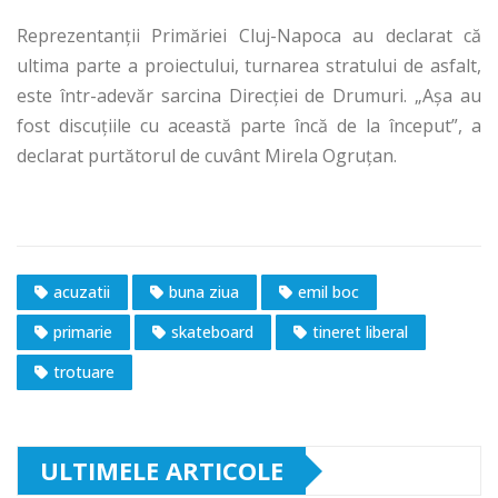
Reprezentanţii Primăriei Cluj-Napoca au declarat că
ultima parte a proiectului, turnarea stratului de asfalt,
este într-adevăr sarcina Direcţiei de Drumuri. „Aşa au
fost discuţiile cu această parte încă de la început”, a
declarat purtătorul de cuvânt Mirela Ogruţan.
acuzatii
buna ziua
emil boc
primarie
skateboard
tineret liberal
trotuare
ULTIMELE ARTICOLE