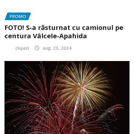
PROMO
FOTO! S-a răsturnat cu camionul pe
centura Vâlcele-Apahida
clujazi
aug. 23, 2024