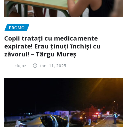
PROMO
Copii tratați cu medicamente
expirate! Erau ținuți închiși cu
zăvorul! – Târgu Mureș
clujazi
ian. 11, 2025