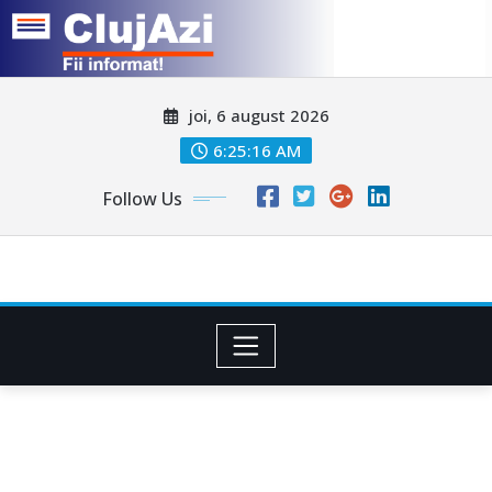
Skip
joi, 6 august 2026
to
content
6:25:18 AM
Follow Us