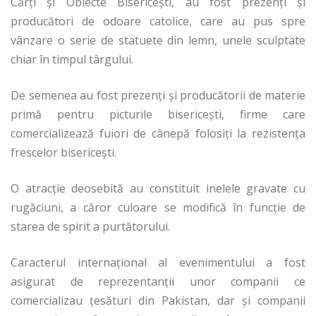
Cărţi şi Obiecte Bisericeşti, au fost prezenţi şi
producători de odoare catolice, care au pus spre
vânzare o serie de statuete din lemn, unele sculptate
chiar în timpul târgului.
De semenea au fost prezenţi şi producătorii de materie
primă pentru picturile bisericeşti, firme care
comercializează fuiori de cânepă folosiţi la rezistenţa
frescelor bisericeşti.
O atracţie deosebită au constituit inelele gravate cu
rugăciuni, a căror culoare se modifică în funcţie de
starea de spirit a purtătorului.
Caracterul internaţional al evenimentului a fost
asigurat de reprezentanţii unor companii ce
comercializau ţesături din Pakistan, dar şi companii