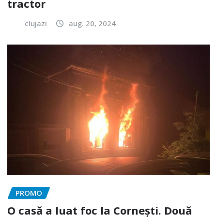
tractor
clujazi
aug. 20, 2024
PROMO
O casă a luat foc la Cornești. Două