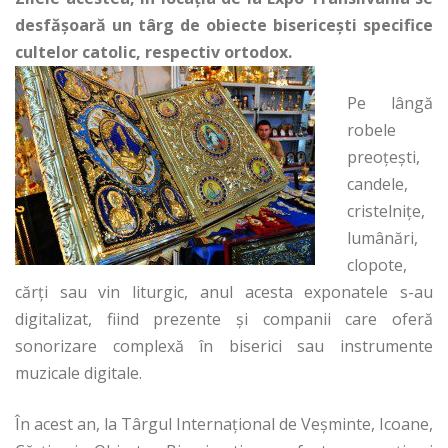
desfăşoară un târg de obiecte bisericeşti specifice
cultelor catolic, respectiv ortodox.
Pe lângă
robele
preoţeşti,
candele,
cristelniţe,
lumânări,
clopote,
cărţi sau vin liturgic, anul acesta exponatele s-au
digitalizat, fiind prezente şi companii care oferă
sonorizare complexă în biserici sau instrumente
muzicale digitale.
În acest an, la Târgul Internaţional de Veşminte, Icoane,