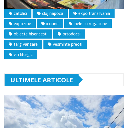
catolici
cluj napoca
expo transilvania
expozitie
icoane
inele cu rugaciune
obiecte bisericesti
ortodocsi
targ vanzare
vesminte preoti
vin liturgic
ULTIMELE ARTICOLE