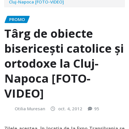
Cluj-Napoca [FOTO-VIDEO]
PROMO
Târg de obiecte
bisericeşti catolice şi
ortodoxe la Cluj-
Napoca [FOTO-
VIDEO]
Otilia Muresan
oct. 4, 2012
95
Zilele acestea, în locaţia de la Expo Transilvania se