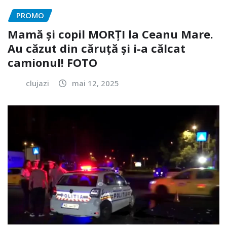
PROMO
Mamă și copil MORȚI la Ceanu Mare.
Au căzut din căruță și i-a călcat
camionul! FOTO
clujazi
mai 12, 2025