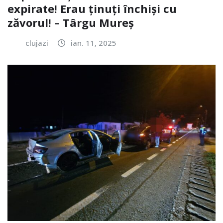
expirate! Erau ținuți închiși cu
zăvorul! – Târgu Mureș
clujazi
ian. 11, 2025