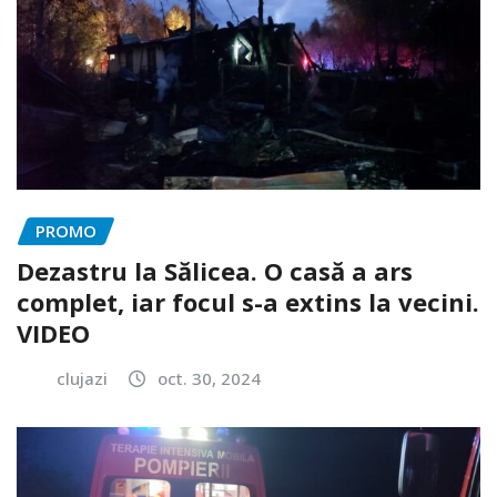
PROMO
Dezastru la Sălicea. O casă a ars
complet, iar focul s-a extins la vecini.
VIDEO
clujazi
oct. 30, 2024