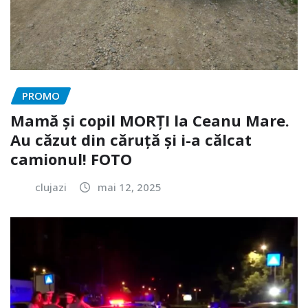
PROMO
Mamă și copil MORȚI la Ceanu Mare.
Au căzut din căruță și i-a călcat
camionul! FOTO
clujazi
mai 12, 2025