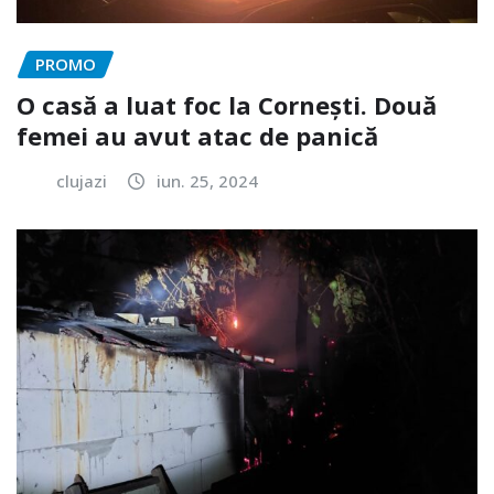
PROMO
O casă a luat foc la Cornești. Două
femei au avut atac de panică
clujazi
iun. 25, 2024