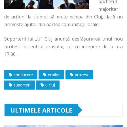
pachetul
majoritar
de acţiuni la club şi să mute echipa din Cluj, dacă nu
primeşte ajutor din partea comunităţii locale.
Suporterii lui „U” Cluj anunţă desfăşurarea unui nou
protest în centrul oraşului, joi, cu începere de la ora
17,00.
conducere
eroilor
protest
suporteri
u cluj
ULTIMELE ARTICOLE