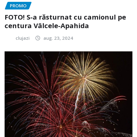
PROMO
FOTO! S-a răsturnat cu camionul pe
centura Vâlcele-Apahida
clujazi
aug. 23, 2024