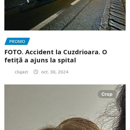
PROMO
FOTO. Accident la Cuzdrioara. O
fetiță a ajuns la spital
clujazi
oct. 30, 2024