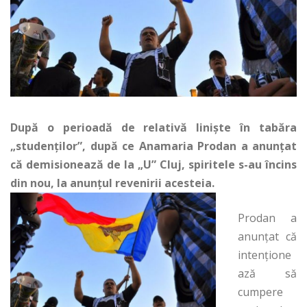
După o perioadă de relativă linişte în tabăra
„studenţilor”, după ce Anamaria Prodan a anunţat
că demisionează de la „U” Cluj, spiritele s-au încins
din nou, la anunţul revenirii acesteia.
Prodan a
anunţat că
intenţione
ază să
cumpere