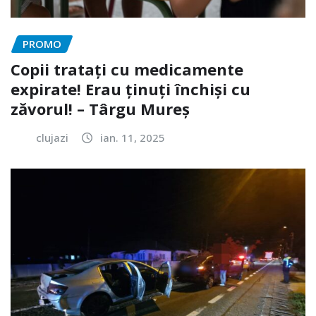
PROMO
Copii tratați cu medicamente
expirate! Erau ținuți închiși cu
zăvorul! – Târgu Mureș
clujazi
ian. 11, 2025