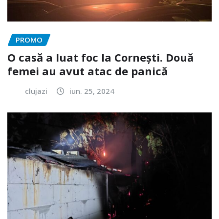
PROMO
O casă a luat foc la Cornești. Două
femei au avut atac de panică
clujazi
iun. 25, 2024