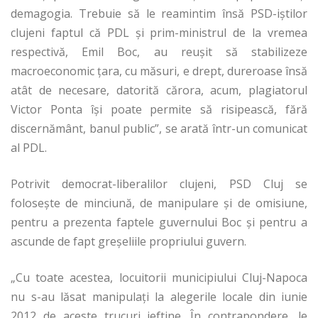
demagogia. Trebuie să le reamintim însă PSD-iştilor
clujeni faptul că PDL şi prim-ministrul de la vremea
respectivă, Emil Boc, au reuşit să stabilizeze
macroeconomic ţara, cu măsuri, e drept, dureroase însă
atât de necesare, datorită cărora, acum, plagiatorul
Victor Ponta îşi poate permite să risipească, fără
discernământ, banul public”, se arată într-un comunicat
al PDL.
Potrivit democrat-liberalilor clujeni, PSD Cluj se
foloseşte de minciună, de manipulare şi de omisiune,
pentru a prezenta faptele guvernului Boc şi pentru a
ascunde de fapt greşeliile propriului guvern.
„Cu toate acestea, locuitorii municipiului Cluj-Napoca
nu s-au lăsat manipulaţi la alegerile locale din iunie
2012 de aceste trucuri ieftine. În contrapondere, le