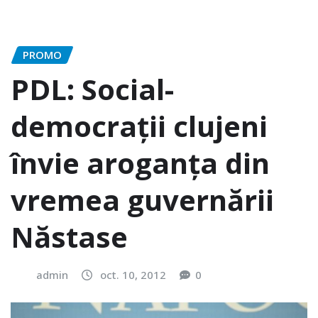
PROMO
PDL: Social-
democrații clujeni
învie aroganța din
vremea guvernării
Năstase
admin
oct. 10, 2012
0