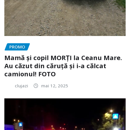
PROMO
Mamă și copil MORȚI la Ceanu Mare.
Au căzut din căruță și i-a călcat
camionul! FOTO
clujazi
mai 12, 2025