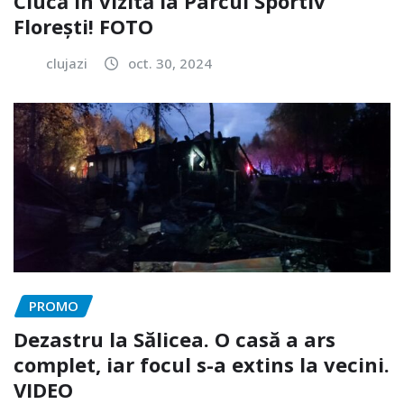
Ciucă în vizită la Parcul Sportiv
Florești! FOTO
clujazi
oct. 30, 2024
PROMO
Dezastru la Sălicea. O casă a ars
complet, iar focul s-a extins la vecini.
VIDEO