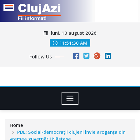
Skip
luni, 10 august 2026
to
content
11:51:32 AM
Follow Us
Home
PDL: Social-democrații clujeni învie aroganța din
vremea guvernării Năstase