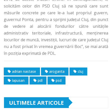
solicităm celor din PSD Cluj să ne spună care sunt
măsurile concrete pe care le-a luat propriul guvern,
guvernul Ponta, pentru a sprijini judeţul Cluj, din punct
de vedere al alocării fondurilor către unităţile
administrativ teritoriale, infrastructură, menţinerea
locurilor de muncă, investiţii, lucruri de care judeţul Cluj
nu a fost privat în vremea guvernării Boc”, se mai arată
în poziția exprimată de PDL.
adrian nastase
aroganta
cluj
lapusan
pdl
psd
ULTIMELE ARTICOLE