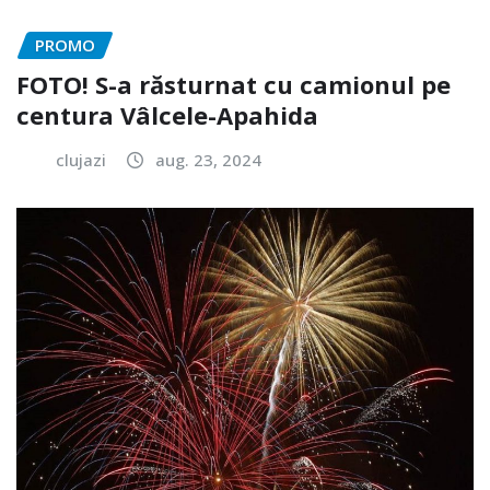
PROMO
FOTO! S-a răsturnat cu camionul pe
centura Vâlcele-Apahida
clujazi
aug. 23, 2024