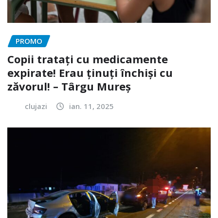
PROMO
Copii tratați cu medicamente
expirate! Erau ținuți închiși cu
zăvorul! – Târgu Mureș
clujazi
ian. 11, 2025