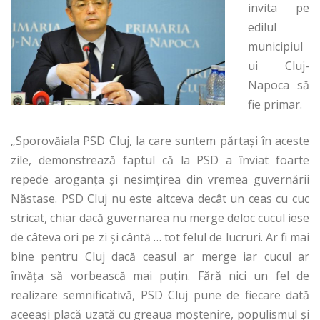
invita pe
edilul
municipiul
ui Cluj-
Napoca să
fie primar.
„Sporovăiala PSD Cluj, la care suntem părtaşi în aceste
zile, demonstrează faptul că la PSD a înviat foarte
repede aroganţa şi nesimţirea din vremea guvernării
Năstase. PSD Cluj nu este altceva decât un ceas cu cuc
stricat, chiar dacă guvernarea nu merge deloc cucul iese
de câteva ori pe zi şi cântă … tot felul de lucruri. Ar fi mai
bine pentru Cluj dacă ceasul ar merge iar cucul ar
învăţa să vorbească mai puţin. Fără nici un fel de
realizare semnificativă, PSD Cluj pune de fiecare dată
aceeaşi placă uzată cu greaua moştenire, populismul şi