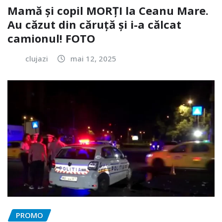
Mamă și copil MORȚI la Ceanu Mare.
Au căzut din căruță și i-a călcat
camionul! FOTO
clujazi
mai 12, 2025
PROMO