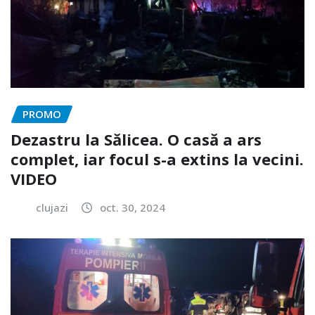
PROMO
Dezastru la Sălicea. O casă a ars
complet, iar focul s-a extins la vecini.
VIDEO
clujazi
oct. 30, 2024