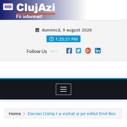
Skip
duminică, 9 august 2026
to
content
1:25:23 PM
Follow Us
Home
Dacian Cioloş l-a vizitat şi pe edilul Emil Boc