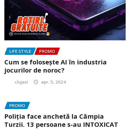
LIFE STYLE
PROMO
Cum se folosește AI în industria
jocurilor de noroc?
clujazi
apr. 5, 2024
PROMO
Poliția face anchetă la Câmpia
Turzii. 13 persoane s-au INTOXICAT