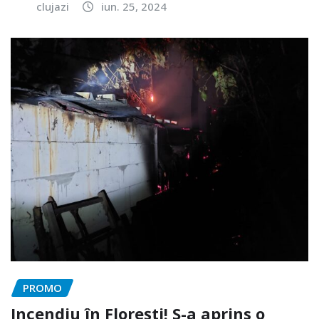
clujazi
iun. 25, 2024
PROMO
Incendiu în Florești! S-a aprins o