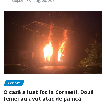
clujazi
aug. 20, 2024
PROMO
O casă a luat foc la Cornești. Două
femei au avut atac de panică