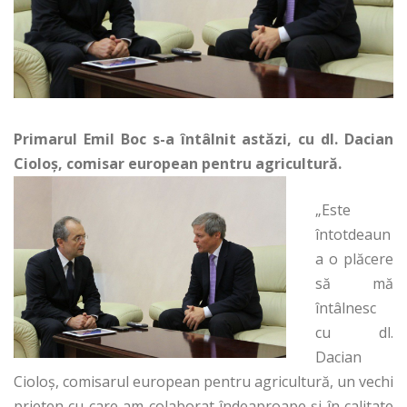
Primarul Emil Boc s-a întâlnit astăzi, cu dl. Dacian
Cioloş, comisar european pentru agricultură.
„Este
întotdeaun
a o plăcere
să mă
întâlnesc
cu dl.
Dacian
Cioloş, comisarul european pentru agricultură, un vechi
prieten cu care am colaborat îndeaproape şi în calitate