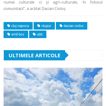
numai culturale ci şi agri-culturale, în folosul
comunitaţii”, a arătat Dacian Cioloş.
cluj napoca
clujazi
dacian ciolos
emil boc
ubb
ULTIMELE ARTICOLE