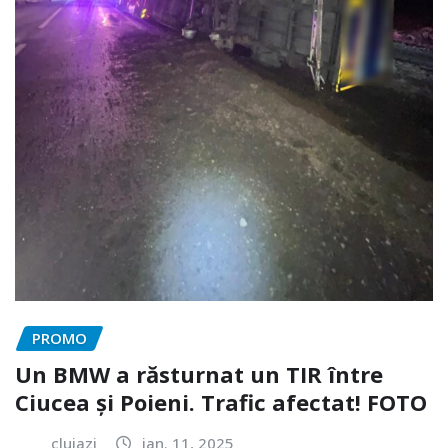
PROMO
Un BMW a răsturnat un TIR între
Ciucea și Poieni. Trafic afectat! FOTO
clujazi
ian. 11, 2025