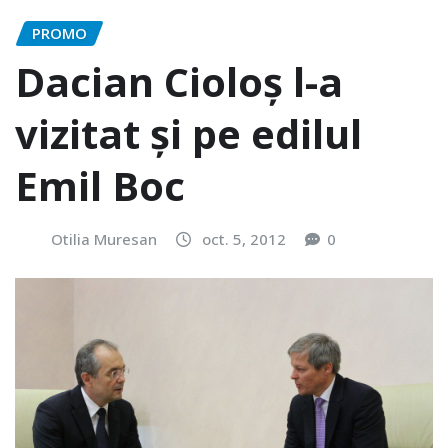
PROMO
Dacian Cioloş l-a
vizitat şi pe edilul
Emil Boc
Otilia Muresan
oct. 5, 2012
0