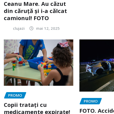
Ceanu Mare. Au căzut
din căruță și i-a călcat
camionul! FOTO
clujazi
mai 12, 2025
PROMO
PROMO
Copii tratați cu
FOTO. Accid
medicamente expirate!