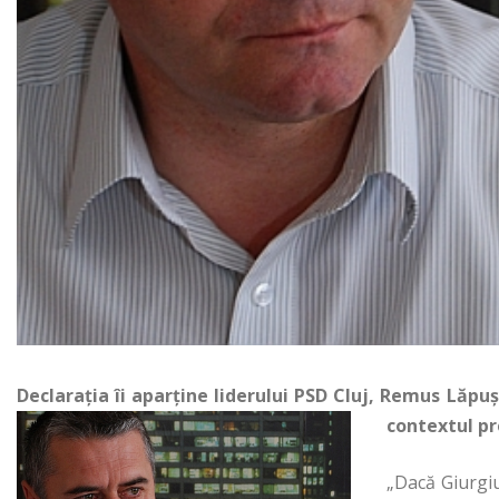
Declarația îi aparține liderului PSD Cluj, Remus Lăpu
contextul pr
„Dacă Giurgiu