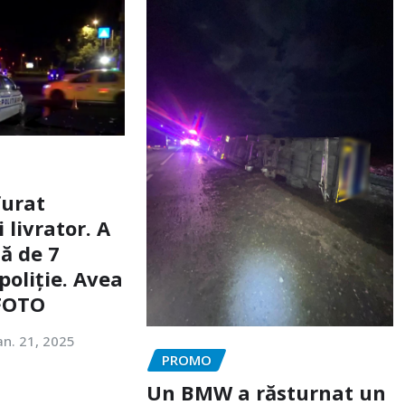
furat
livrator. A
ă de 7
poliție. Avea
 FOTO
an. 21, 2025
PROMO
Un BMW a răsturnat un