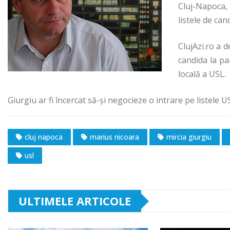
Cluj-Napoca, 
listele de ca
ClujAzi.ro a 
candida la pa
locală a USL.
Giurgiu ar fi încercat să-și negocieze o intrare pe listele U
cluj napoca
marius nicoara
mircia giurgiu
usl
ULTIMELE ARTICOLE