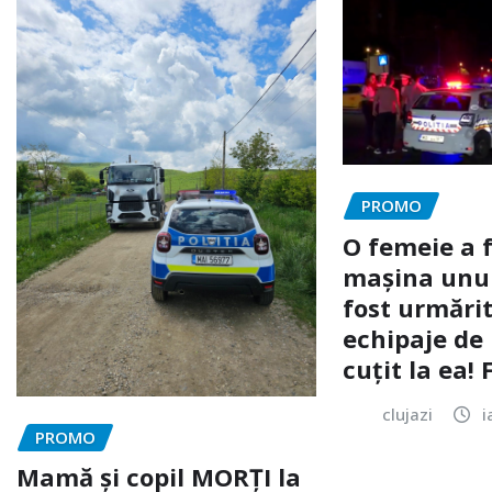
PROMO
O femeie a 
mașina unui 
fost urmărit
echipaje de 
cuțit la ea!
clujazi
i
PROMO
Mamă și copil MORȚI la