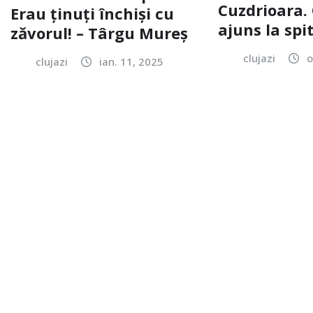
Cuzdrioara. 
Erau ținuți închiși cu
ajuns la spi
zăvorul! – Târgu Mureș
clujazi
o
clujazi
ian. 11, 2025