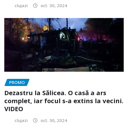
clujazi
oct. 30, 2024
PROMO
Dezastru la Sălicea. O casă a ars
complet, iar focul s-a extins la vecini.
VIDEO
clujazi
oct. 30, 2024