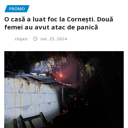
PROMO
O casă a luat foc la Cornești. Două
femei au avut atac de panică
clujazi
iun. 25, 2024