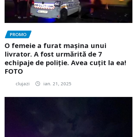
PROMO
O femeie a furat mașina unui
livrator. A fost urmărită de 7
echipaje de poliție. Avea cuțit la ea!
FOTO
clujazi
ian. 21, 2025