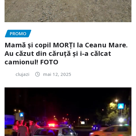
PROMO
Mamă și copil MORȚI la Ceanu Mare.
Au căzut din căruță și i-a călcat
camionul! FOTO
clujazi
mai 12, 2025