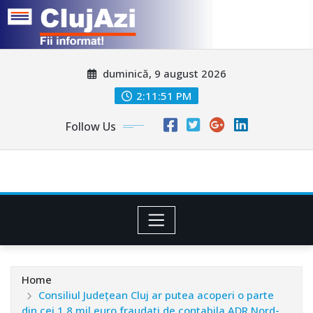
Skip
duminică, 9 august 2026
to
content
2:11:53 PM
Follow Us
Home
Consiliul Judeţean Cluj ar putea acoperi o parte
din cei 1,8 mil euro fraudaţi de contabila ADR Nord-