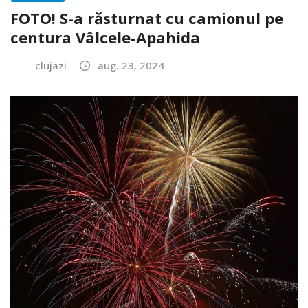
FOTO! S-a răsturnat cu camionul pe
centura Vâlcele-Apahida
clujazi
aug. 23, 2024