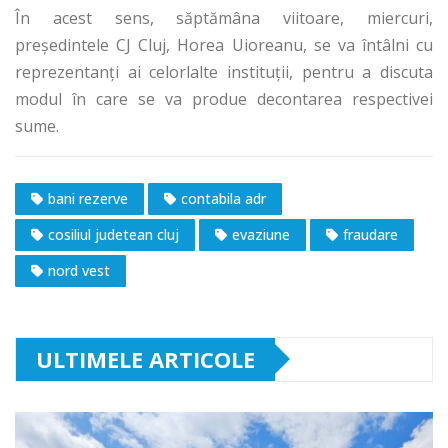
În acest sens, săptămâna viitoare, miercuri,
preşedintele CJ Cluj, Horea Uioreanu, se va întâlni cu
reprezentanţi ai celorlalte instituţii, pentru a discuta
modul în care se va produe decontarea respectivei
sume.
bani rezerve
contabila adr
cosiliul judetean cluj
evaziune
fraudare
nord vest
ULTIMELE ARTICOLE