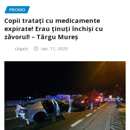
PROMO
Copii tratați cu medicamente
expirate! Erau ținuți închiși cu
zăvorul! – Târgu Mureș
clujazi
ian. 11, 2025