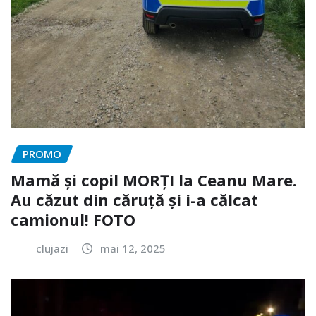
PROMO
Mamă și copil MORȚI la Ceanu Mare.
Au căzut din căruță și i-a călcat
camionul! FOTO
clujazi
mai 12, 2025