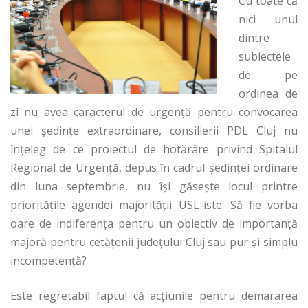
Cu toate că
nici unul
dintre
subiectele
de pe
ordinea de
zi nu avea caracterul de urgență pentru convocarea
unei ședințe extraordinare, consilierii PDL Cluj nu
înţeleg de ce proiectul de hotărâre privind Spitalul
Regional de Urgență, depus în cadrul ședinței ordinare
din luna septembrie, nu își găsește locul printre
priorităţile agendei majorităţii USL-iste. Să fie vorba
oare de indiferenţa pentru un obiectiv de importanţă
majoră pentru cetățenii județului Cluj sau pur şi simplu
incompetenţă?
Este regretabil faptul că acţiunile pentru demararea