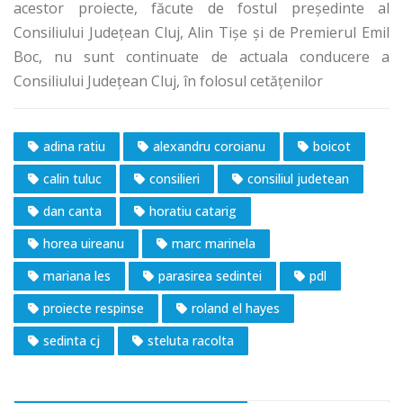
acestor proiecte, făcute de fostul președinte al
Consiliului Județean Cluj, Alin Tişe şi de Premierul Emil
Boc, nu sunt continuate de actuala conducere a
Consiliului Județean Cluj, în folosul cetățenilor
adina ratiu
alexandru coroianu
boicot
calin tuluc
consilieri
consiliul judetean
dan canta
horatiu catarig
horea uireanu
marc marinela
mariana les
parasirea sedintei
pdl
proiecte respinse
roland el hayes
sedinta cj
steluta racolta