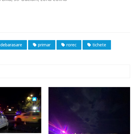
debarasare
primar
rorec
tichete