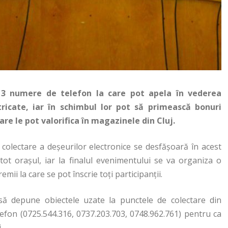
și 3 numere de telefon la care pot apela în vederea
tricate, iar în schimbul lor pot să primească bonuri
are le pot valorifica în magazinele din Cluj.
olectare a deșeurilor electronice se desfășoară în acest
ot orașul, iar la finalul evenimentului se va organiza o
mii la care se pot înscrie toți participanții.
 să depune obiectele uzate la punctele de colectare din
lefon (0725.544.316, 0737.203.703, 0748.962.761) pentru ca
.