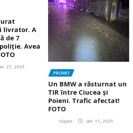
furat
livrator. A
ă de 7
poliție. Avea
 FOTO
an. 21, 2025
PROMO
Un BMW a răsturnat un
TIR între Ciucea și
Poieni. Trafic afectat!
FOTO
clujazi
ian. 11, 2025