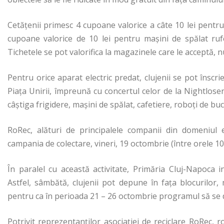
Cetățenii primesc 4 cupoane valorice a câte 10 lei pentru c
cupoane valorice de 10 lei pentru mașini de spălat ruf
Tichetele se pot valorifica la magazinele care le acceptă, 
Pentru orice aparat electric predat, clujenii se pot însc
Piața Unirii, împreună cu concertul celor de la Nightlose
câștiga frigidere, mașini de spălat, cafetiere, roboți de buc
RoRec, alături de principalele companii din domeniul 
campania de colectare, vineri, 19 octombrie (între orele 10
În paralel cu această activitate, Primăria Cluj-Napoc
Astfel, sâmbătă, clujenii pot depune în fața blocurilor, m
pentru ca în perioada 21 – 26 octombrie programul să se 
Potrivit reprezentanților asociației de reciclare RoRec, 