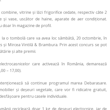
ombine, vitrine și lăzi frigorifice cedate, respectiv câte 2
e și vase, uscător de haine, aparate de aer condiționat.
nu doar în magazine de profil.
rie la o tombolă care va avea loc sâmbătă, 20 octombrie, în
rs și Mircea Vintilă & Brambura. Prin acest concurs se pot
ătărie și alte premii.
electrocasnicelor care activează în România, demarează
,00 – 17,00).
a intenționează să continue programul marea Debarasare.
obilier și deșeuri vegetale, care vor fi ridicatre gratuit,
desfășoare pentru casele individuale.
românii reciclează doar 1 kg de deșeuri electornice, iar de