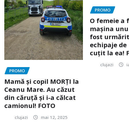
PROMO
O femeie a 
mașina unui 
fost urmărit
echipaje de 
cuțit la ea!
clujazi
i
PROMO
Mamă și copil MORȚI la
Ceanu Mare. Au căzut
din căruță și i-a călcat
camionul! FOTO
clujazi
mai 12, 2025