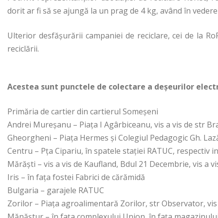
dorit ar fi să se ajungă la un prag de 4 kg, având în vedere 
Ulterior desfășurării campaniei de reciclare, cei de la R
reciclării.
Acestea sunt punctele de colectare a deșeurilor elect
Primăria de cartier din cartierul Someșeni
Andrei Mureșanu – Piața I Agârbiceanu, vis a vis de str B
Gheorgheni – Piața Hermes și Colegiul Pedagogic Gh. Laz
Centru – Pța Cipariu, în spatele stației RATUC, respectiv in
Mărăști – vis a vis de Kaufland, Bdul 21 Decembrie, vis a v
Iris – în fața fostei Fabrici de cărămidă
Bulgaria – garajele RATUC
Zorilor – Piața agroalimentară Zorilor, str Observator, vis
Mănăștur – în fața complexului Union, în fața magazinului 