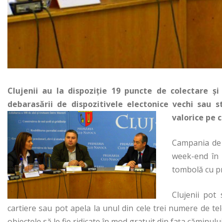
Clujenii au la dispoziție 19 puncte de colectare 
debarasării de dispozitivele electonice vechi sau s
valorice pe c
Campania de c
week-end în t
tombolă cu pre
Clujenii pot
cartiere sau pot apela la unul din cele trei numere de te
obiectele să le fie ridicate în mod gratuit din fața căminului