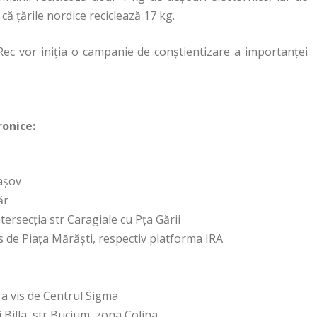
că țările nordice reciclează 17 kg.
oRec vor iniția o campanie de conștientizare a importanței
ronice:
rașov
ăr
tersecția str Caragiale cu Pța Gării
is de Piața Mărăști, respectiv platforma IRA
 a vis de Centrul Sigma
Billa, str Bucium, zona Colina