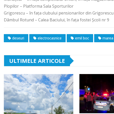
Plopilor – Platforma Sala Sporturilor
Grigorescu – în fața clubului pensionarilor din Grigorescu
Dâmbul Rotund – Calea Baciului, în fața fostei Școli nr 9
deseuri
electrocasnice
emil boc
marea 
ULTIMELE ARTICOLE