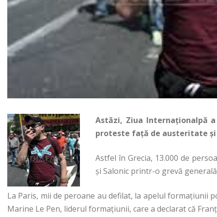
Astăzi, Ziua Internaționalpă 
proteste față de austeritate și
Astfel în Grecia, 13.000 de persoa
și Salonic printr-o grevă generală
La Paris, mii de peroane au defilat, la apelul formaţiunii 
Marine Le Pen, liderul formaţiunii, care a declarat că Fran