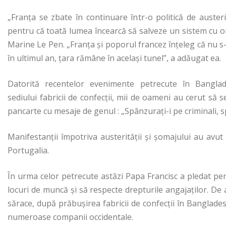
„Franţa se zbate în continuare într-o politică de austerit
pentru că toată lumea încearcă să salveze un sistem cu or
Marine Le Pen. „Franţa şi poporul francez înţeleg că nu s
în ultimul an, ţara rămâne în acelaşi tunel”, a adăugat ea.
Datorită recentelor evenimente petrecute în Banglad
sediului fabricii de confecții, mii de oameni au cerut să 
pancarte cu mesaje de genul : „Spânzuraţi-i pe criminali, sp
Manifestanţii împotriva austerităţii şi şomajului au avut l
Portugalia.
În urma celor petrecute astăzi Papa Francisc a pledat pent
locuri de muncă şi să respecte drepturile angajaţilor. De
sărace, după prăbuşirea fabricii de confecţii în Banglade
numeroase companii occidentale.