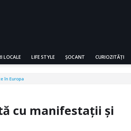
RI LOCALE
LIFE STYLE
ȘOCANT
CURIOZITĂȚI
te în Europa
ă cu manifestații și