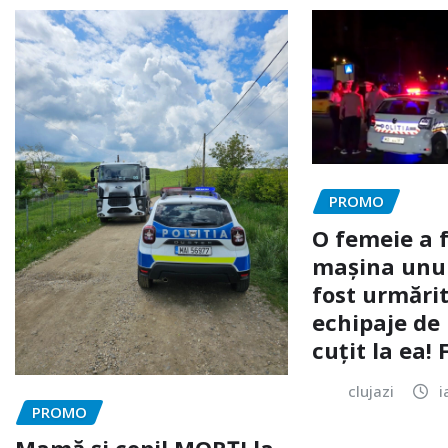
PROMO
O femeie a 
mașina unui 
fost urmărit
echipaje de 
cuțit la ea!
clujazi
i
PROMO