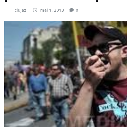
clujazi
mai 1, 2013
0