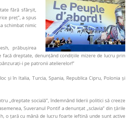
ate fără sfârşit,
ice preţ”, a spus
-a schimbat nimic
esh, prăbușirea
se facă dreptate, denunțând condițiile mizere de lucru prin
ânzuraţi-i pe patronii atelierelor!”
oc şi în Italia, Turcia, Spania, Republica Cipru, Polonia şi
ru „dreptate socială”, îndemnând liderii politici să creeze
 asemenea, Suveranul Pontif a denunţat „sclavia” din ţările
sh, o ţară cu mână de lucru foarte ieftină unde sunt active