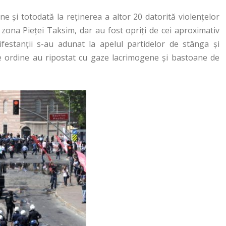
ne și totodată la reținerea a altor 20 datorită violențelor
 zona Pieţei Taksim, dar au fost opriţi de cei aproximativ
nifestanţii s-au adunat la apelul partidelor de stânga şi
le de ordine au ripostat cu gaze lacrimogene şi bastoane de