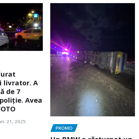
furat
livrator. A
ă de 7
poliție. Avea
 FOTO
an. 21, 2025
PROMO