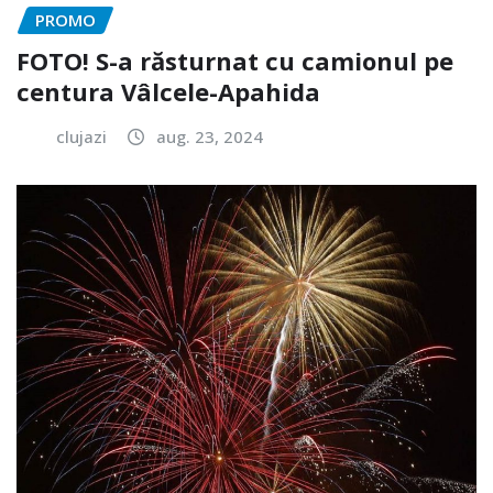
PROMO
FOTO! S-a răsturnat cu camionul pe
centura Vâlcele-Apahida
clujazi
aug. 23, 2024