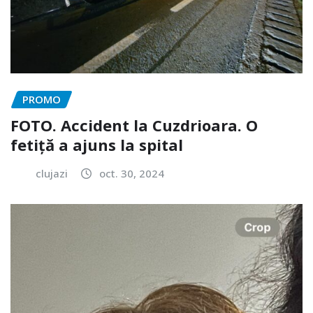
PROMO
FOTO. Accident la Cuzdrioara. O
fetiță a ajuns la spital
clujazi
oct. 30, 2024