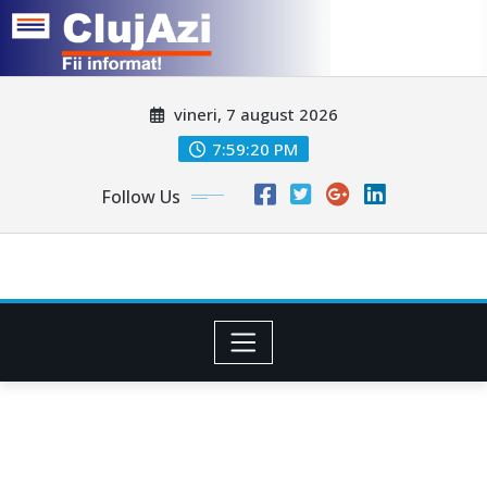
Skip
vineri, 7 august 2026
to
content
7:59:22 PM
Follow Us