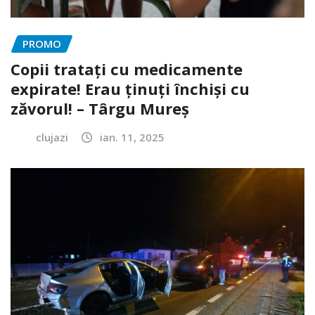
PROMO
Copii tratați cu medicamente
expirate! Erau ținuți închiși cu
zăvorul! – Târgu Mureș
clujazi
ian. 11, 2025