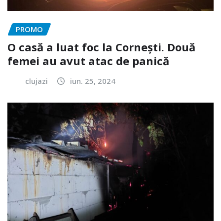
PROMO
O casă a luat foc la Cornești. Două
femei au avut atac de panică
clujazi
iun. 25, 2024