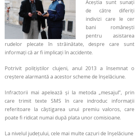
Aceştia sunt sunaţi
de către diferiţi
indivizi care le cer
bani româneşti
pentru asistarea
rudelor plecate în străinătate, despre care sunt
informaţi că ar fi implicaţi în accidente.
Potrivit poliţiştilor clujeni, anul 2013 a însemnat o
creştere alarmantă a acestor scheme de înşelăciune.
Infractorii mai apelează şi la metoda „mesajul”, prin
care trimit texte SMS în care indroduc informaţii
referitoare la câştigarea unui premiu valoros, care
poate fi ridicat numai după plata unor comisioane.
La nivelul judeţului, cele mai multe cazuri de înşelăciune