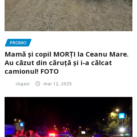
PROMO
Mamă și copil MORȚI la Ceanu Mare.
Au căzut din căruță și i-a călcat
camionul! FOTO
clujazi
mai 12, 2025