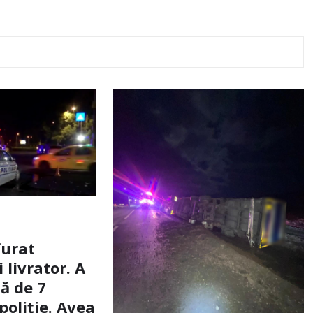
furat
livrator. A
ă de 7
poliție. Avea