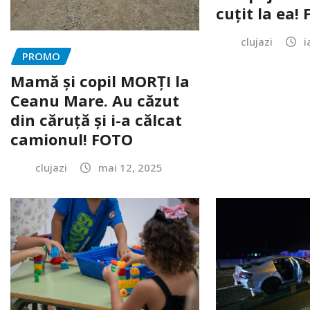
cuțit la ea!
clujazi
i
PROMO
Mamă și copil MORȚI la
Ceanu Mare. Au căzut
din căruță și i-a călcat
camionul! FOTO
clujazi
mai 12, 2025