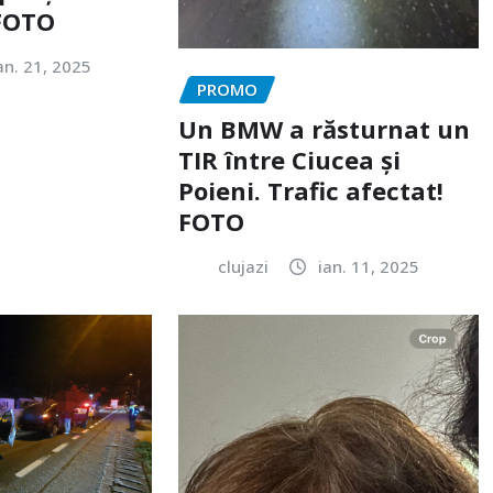
 FOTO
an. 21, 2025
PROMO
Un BMW a răsturnat un
TIR între Ciucea și
Poieni. Trafic afectat!
FOTO
clujazi
ian. 11, 2025