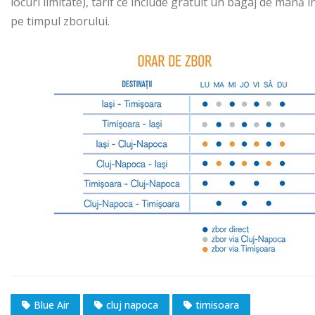
locuri limitate), tarif ce include gratuit un bagaj de mână în
pe timpul zborului.
Blue Air
cluj napoca
timisoara