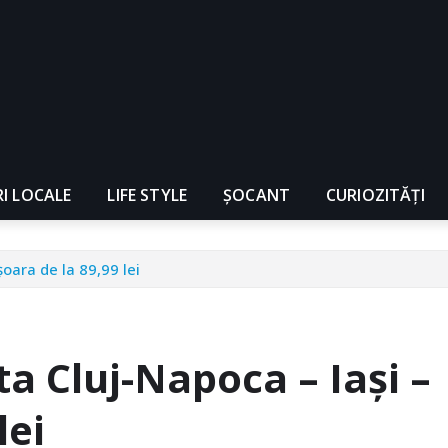
RI LOCALE
LIFE STYLE
ȘOCANT
CURIOZITĂȚI
șoara de la 89,99 lei
ta Cluj-Napoca – Iași –
lei