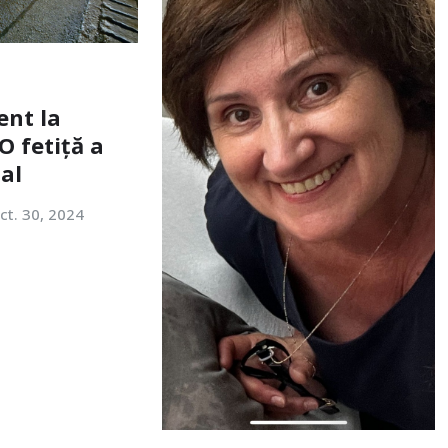
ent la
O fetiță a
tal
ct. 30, 2024