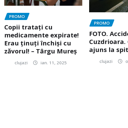
PROMO
PROMO
Copii tratați cu
FOTO. Accid
medicamente expirate!
Cuzdrioara. 
Erau ținuți închiși cu
ajuns la spi
zăvorul! – Târgu Mureș
clujazi
o
clujazi
ian. 11, 2025