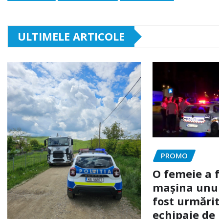
ULTIMELE ARTICOLE
PROMO
O femeie a 
mașina unui 
fost urmărit
echipaje de 