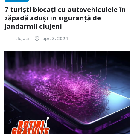
7 turiști blocați cu autovehiculele în
zăpadă aduși în siguranță de
jandarmii clujeni
clujazi
apr. 8, 2024