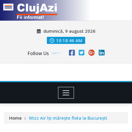
Skip
duminică, 9 august 2026
to
content
10:18:49 AM
Follow Us
Home
Wizz Air își mărește flota la București