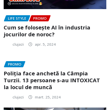
LIFE STYLE
PROMO
Cum se folosește AI în industria
jocurilor de noroc?
clujazi
apr. 5, 2024
PROMO
Poliția face anchetă la Câmpia
Turzii. 13 persoane s-au INTOXICAT
la locul de muncă
clujazi
mart. 25, 2024