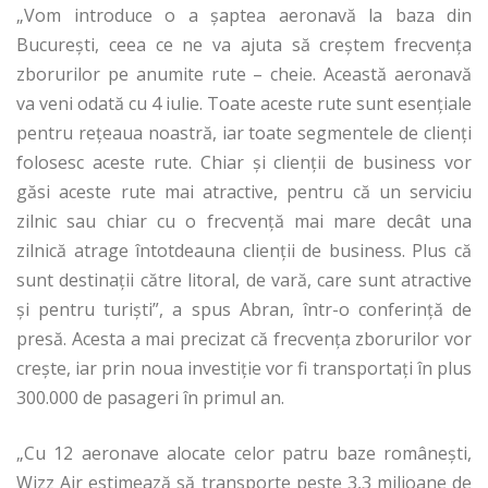
„Vom introduce o a şaptea aeronavă la baza din
Bucureşti, ceea ce ne va ajuta să creştem frecvenţa
zborurilor pe anumite rute – cheie. Această aeronavă
va veni odată cu 4 iulie. Toate aceste rute sunt esenţiale
pentru reţeaua noastră, iar toate segmentele de clienţi
folosesc aceste rute. Chiar şi clienţii de business vor
găsi aceste rute mai atractive, pentru că un serviciu
zilnic sau chiar cu o frecvenţă mai mare decât una
zilnică atrage întotdeauna clienţii de business. Plus că
sunt destinaţii către litoral, de vară, care sunt atractive
şi pentru turişti”, a spus Abran, într-o conferinţă de
presă. Acesta a mai precizat că frecvența zborurilor vor
crește, iar prin noua investiţie vor fi transportaţi în plus
300.000 de pasageri în primul an.
„Cu 12 aeronave alocate celor patru baze româneşti,
Wizz Air estimează să transporte peste 3,3 milioane de