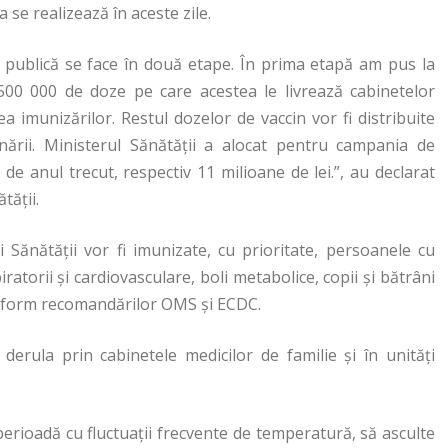
 se realizează în aceste zile.
te publică se face în două etape. În prima etapă am pus la
 500 000 de doze pe care acestea le livrează cabinetelor
ea imunizărilor. Restul dozelor de vaccin vor fi distribuite
inării. Ministerul Sănătăţii a alocat pentru campania de
e anul trecut, respectiv 11 milioane de lei.”, au declarat
tăţii.
 Sănătăţii vor fi imunizate, cu prioritate, persoanele cu
iratorii şi cardiovasculare, boli metabolice, copii şi bătrâni
conform recomandărilor OMS şi ECDC.
derula prin cabinetele medicilor de familie şi în unităţi
perioadă cu fluctuaţii frecvente de temperatură, să asculte