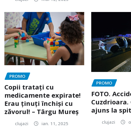
PROMO
PROMO
Copii tratați cu
FOTO. Accid
medicamente expirate!
Cuzdrioara. 
Erau ținuți închiși cu
ajuns la spi
zăvorul! – Târgu Mureș
clujazi
o
clujazi
ian. 11, 2025