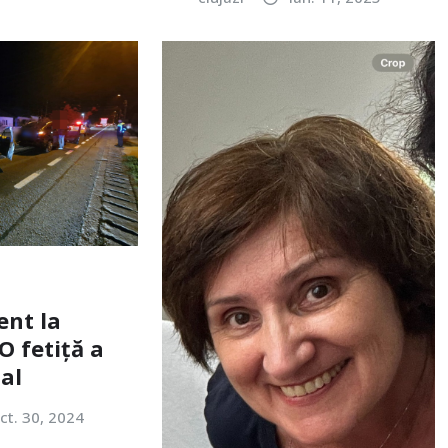
ent la
O fetiță a
tal
ct. 30, 2024