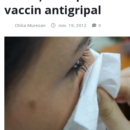
vaccin antigripal
Otilia Muresan
nov. 19, 2012
0