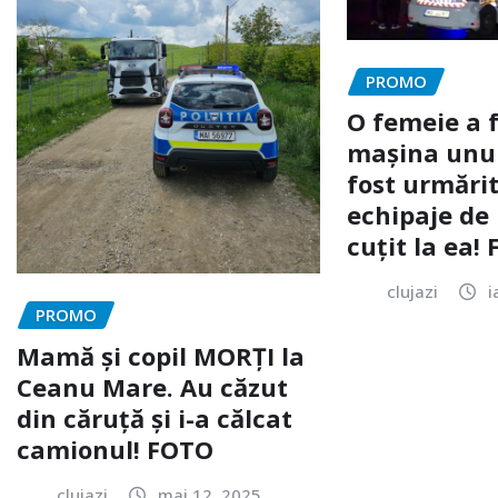
PROMO
O femeie a 
mașina unui 
fost urmărit
echipaje de 
cuțit la ea!
clujazi
i
PROMO
Mamă și copil MORȚI la
Ceanu Mare. Au căzut
din căruță și i-a călcat
camionul! FOTO
clujazi
mai 12, 2025