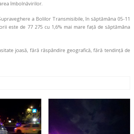
area îmbolnăvirilor.
Supraveghere a Bolilor Transmisibile, în săptămâna 05-11
atorii este de 77 275 cu 1,6% mai mare faţă de săptămâna
nsitate joasă, fără răspândire geografică, fără tendinţă de