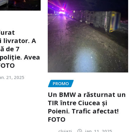
furat
livrator. A
ă de 7
poliție. Avea
 FOTO
an. 21, 2025
PROMO
Un BMW a răsturnat un
TIR între Ciucea și
Poieni. Trafic afectat!
FOTO
clujazi
ian. 11, 2025