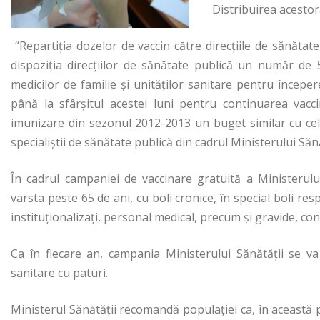
Distribuirea acestora
“Repartiţia dozelor de vaccin către direcţiile de sănăta
dispoziţia direcţiilor de sănătate publică un număr de
medicilor de familie şi unităţilor sanitare pentru începer
până la sfârşitul acestei luni pentru continuarea vacc
imunizare din sezonul 2012-2013 un buget similar cu cel d
specialiştii de sănătate publică din cadrul Ministerului Sănă
În cadrul campaniei de vaccinare gratuită a Ministerului
varsta peste 65 de ani, cu boli cronice, în special boli resp
instituţionalizaţi, personal medical, precum şi gravide, 
Ca în fiecare an, campania Ministerului Sănătăţii se va 
sanitare cu paturi.
Ministerul Sănătăţii recomandă populaţiei ca, în această 